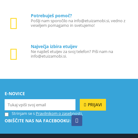
Potrebuješ pomoč?
Pošlji nam sporočilo na info@etuizamobi.si, vedno z
veseljem pomagamo in svetujemo!
Največja izbira etuijev
Ne najdeš etuijev za svoj telefon? Piši nam na
info@etuizamobi.si.
E-NOVICE
PRIJAVI
Strinjam se s
Pravilnikom o zasebnosti.
OBIŠČITE NAS NA FACEBOOKU: