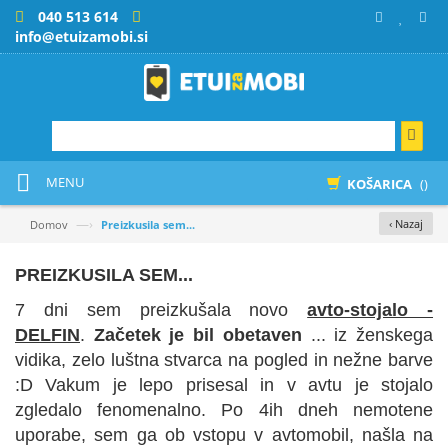
040 513 614
info@etuizamobi.si
MENU
KOŠARICA
()
—›
‹ Nazaj
Domov
Preizkusila sem...
PREIZKUSILA SEM...
7 dni sem preizkušala novo
avto-stojalo -
DELFIN
.
Začetek je bil obetaven
... iz ženskega
vidika, zelo luštna stvarca na pogled in nežne barve
:D Vakum je lepo prisesal in v avtu je stojalo
zgledalo fenomenalno. Po 4ih dneh nemotene
uporabe, sem ga ob vstopu v avtomobil, našla na