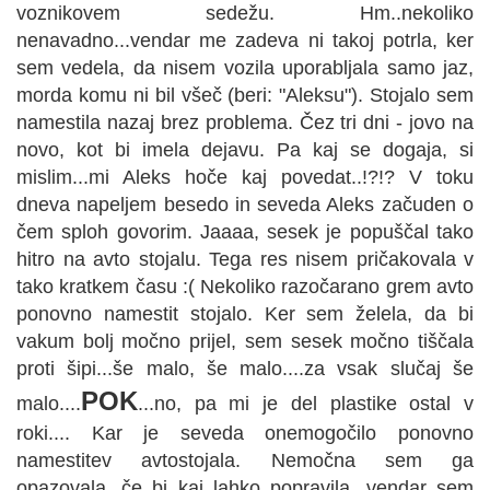
voznikovem sedežu. Hm..nekoliko
nenavadno...vendar me zadeva ni takoj potrla, ker
sem vedela, da nisem vozila uporabljala samo jaz,
morda komu ni bil všeč (beri: "Aleksu"). Stojalo sem
namestila nazaj brez problema. Čez tri dni - jovo na
novo, kot bi imela dejavu. Pa kaj se dogaja, si
mislim...mi Aleks hoče kaj povedat..!?!? V toku
dneva napeljem besedo in seveda Aleks začuden o
čem sploh govorim. Jaaaa, sesek je popuščal tako
hitro na avto stojalu. Tega res nisem pričakovala v
tako kratkem času :( Nekoliko razočarano grem avto
ponovno namestit stojalo. Ker sem želela, da bi
vakum bolj močno prijel, sem sesek močno tiščala
proti šipi...še malo, še malo....za vsak slučaj še
POK
malo....
...no, pa mi je del plastike ostal v
roki.... Kar je seveda onemogočilo ponovno
namestitev avtostojala. Nemočna sem ga
opazovala, če bi kaj lahko popravila...vendar sem