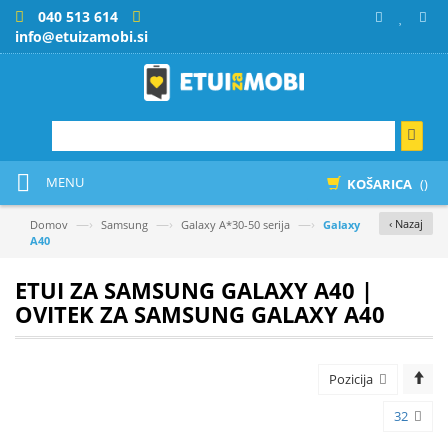
040 513 614
info@etuizamobi.si
MENU
KOŠARICA
()
—›
—›
—›
‹ Nazaj
Domov
Samsung
Galaxy A*30-50 serija
Galaxy
A40
ETUI ZA SAMSUNG GALAXY A40 |
OVITEK ZA SAMSUNG GALAXY A40
Pozicija
32