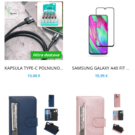
Hitra dostava
V KOŠARICO
V KOŠARICO
KAPSULA TYPE-C POLNILNO PODATKOVNI KABEL
SAMSUNG GALAXY A40 FIT KALJENO STEKLO S POTISKOM ČRN - FULL GLUE
13,00 €
15,95 €