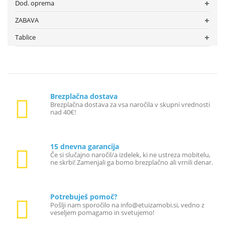
Dod. oprema
ZABAVA
Tablice
Brezplačna dostava
Brezplačna dostava za vsa naročila v skupni vrednosti
nad 40€!
15 dnevna garancija
Če si slučajno naročil/a izdelek, ki ne ustreza mobitelu,
ne skrbi! Zamenjali ga bomo brezplačno ali vrnili denar.
Potrebuješ pomoč?
Pošlji nam sporočilo na info@etuizamobi.si, vedno z
veseljem pomagamo in svetujemo!