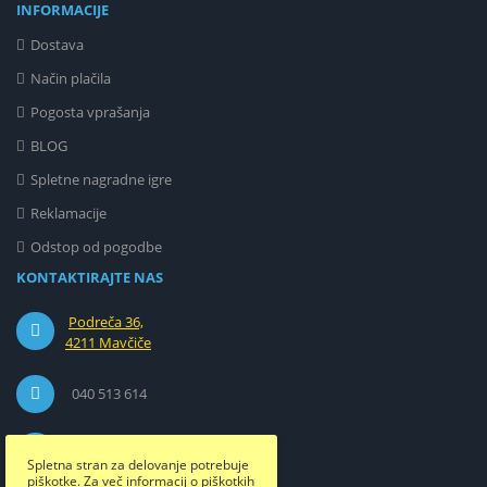
INFORMACIJE
Dostava
Način plačila
Pogosta vprašanja
BLOG
Spletne nagradne igre
Reklamacije
Odstop od pogodbe
KONTAKTIRAJTE NAS
Podreča 36,
4211 Mavčiče
040 513 614
info@etuizamobi.si
Spletna stran za delovanje potrebuje
piškotke. Za več informacij o piškotkih