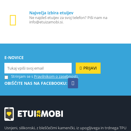
Največja izbira etuijev
Ne najdeš etuijev za svoj telefon? Piši nam na
info@etuizamobi.si.
E-NOVICE
PRIJAVI
Strinjam se s
Pravilnikom o zasebnosti.
OBIŠČITE NAS NA FACEBOOKU:
Usnjeni, silikonski, z bleščečimi kamenčki, iz upogljivega in trdnega TPU