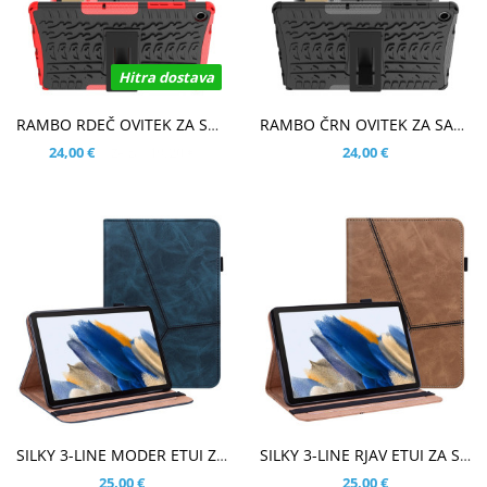
Hitra dostava
V KOŠARICO
V KOŠARICO
RAMBO RDEČ OVITEK ZA SAMSUNG GALAXY TAB A9 PLUS 11.0 (2023)
RAMBO ČRN OVITEK ZA SAMSUNG GALAXY TAB A9 PLUS 11.0 (2023)
24,00 €
19,20 €
24,00 €
Že za:
V KOŠARICO
V KOŠARICO
SILKY 3-LINE MODER ETUI ZA SAMSUNG GALAXY TAB A9 PLUS 11.0 (2023)
SILKY 3-LINE RJAV ETUI ZA SAMSUNG GALAXY TAB A9 PLUS 11.0 (2023)
25,00 €
25,00 €