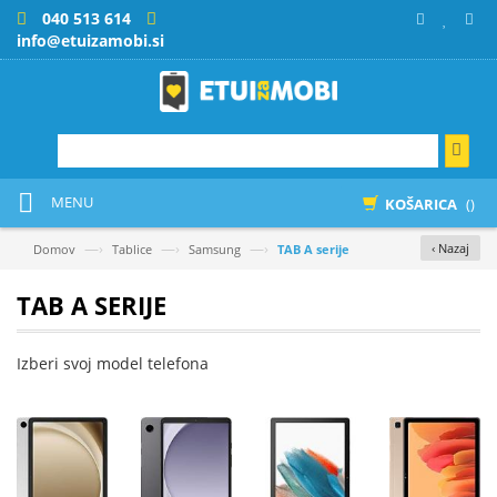
040 513 614
info@etuizamobi.si
MENU
KOŠARICA
()
—›
—›
—›
‹ Nazaj
Domov
Tablice
Samsung
TAB A serije
TAB A SERIJE
Izberi svoj model telefona