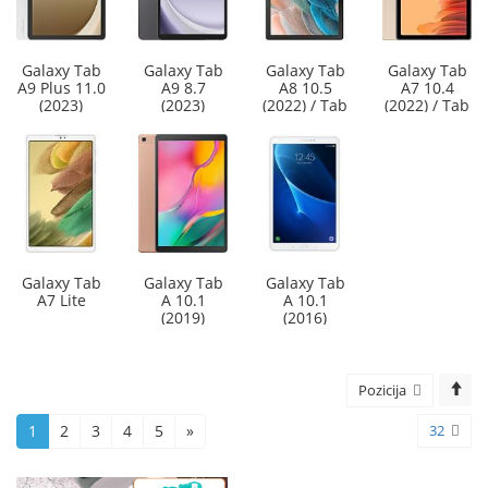
Galaxy Tab
Galaxy Tab
Galaxy Tab
Galaxy Tab
A9 Plus 11.0
A9 8.7
A8 10.5
A7 10.4
(2023)
(2023)
(2022) / Tab
(2022) / Tab
A8 10.5
A7 10.4
(2021)
(2020)
Galaxy Tab
Galaxy Tab
Galaxy Tab
A7 Lite
A 10.1
A 10.1
(2019)
(2016)
Pozicija
1
2
3
4
5
»
32