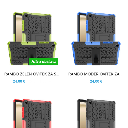
Hitra dostava
V KOŠARICO
V KOŠARICO
RAMBO ZELEN OVITEK ZA SAMSUNG GALAXY TAB A9 PLUS 11.0 (2023)
RAMBO MODER OVITEK ZA SAMSUNG GALAXY TAB A9 PLUS 11.0 (2023)
24,00 €
19,20 €
24,00 €
Že za: