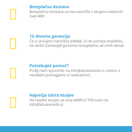
Brezplačna dostava
Brezplačna dostava za vsa naročila v skupni vrednosti
nad 40€!
15 dnevna garancija
Če si slučajno naročil/a izdelek, ki ne ustreza mobitelu,
ne skrbi! Zamenjali ga bomo brezplačno ali vrnili denar.
Potrebuješ pomoč?
Pošlji nam sporočilo na info@etuizamobi.si, vedno z
veseljem pomagamo in svetujemo!
Največja izbira etuijev
Ne najdeš etuijev za svoj telefon? Piši nam na
info@etuizamobi.si.