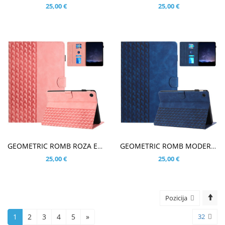
25,00 €
25,00 €
V KOŠARICO
V KOŠARICO
GEOMETRIC ROMB ROZA ETUI ZA SAMSUNG GALAXY TAB A9 PLUS 11.0 (2023)
GEOMETRIC ROMB MODER ETUI ZA SAMSUNG GALAXY TAB A9 PLUS 11.0 (2023)
25,00 €
25,00 €
Pozicija
1
2
3
4
5
»
32