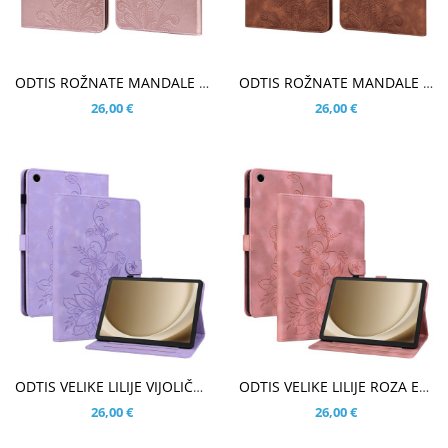
V KOŠARICO
V KOŠARICO
ODTIS ROŽNATE MANDALE ROSE GOLD ETUI ZA SAMSUNG GALAXY TAB A9 PLUS 11.0 (2023)
ODTIS ROŽNATE MANDALE RJAV ETUI ZA SAMSUNG GALAXY TAB A9 PLUS 11.0 (2023)
26,00 €
26,00 €
V KOŠARICO
V KOŠARICO
ODTIS VELIKE LILIJE VIJOLIČEN ETUI ZA SAMSUNG GALAXY TAB A9 PLUS 11.0 (2023)
ODTIS VELIKE LILIJE ROZA ETUI ZA SAMSUNG GALAXY TAB A9 PLUS 11.0 (2023)
26,00 €
26,00 €