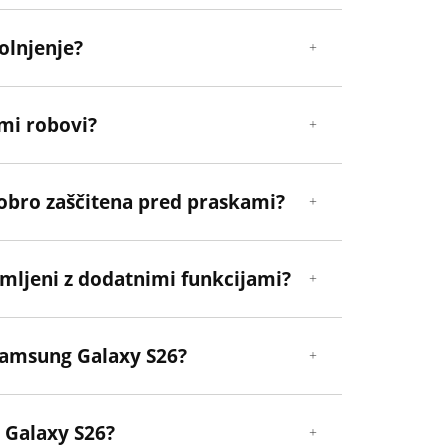
olnjenje?
imi robovi?
obro zaščitena pred praskami?
emljeni z dodatnimi funkcijami?
Samsung Galaxy S26?
 Galaxy S26?