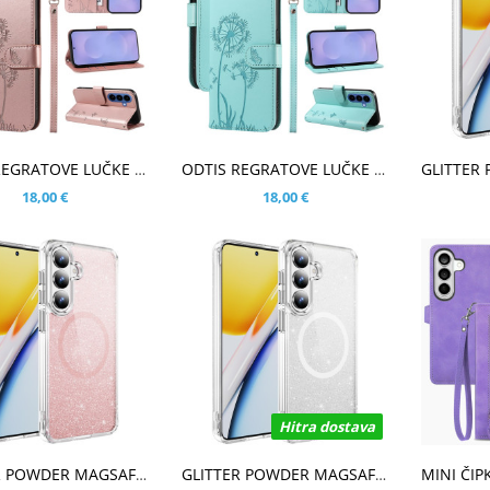
ŠARICO
V KOŠARICO
V KOŠ
ODTIS REGRATOVE LUČKE ROSE GOLD ETUI ZA SAMSUNG GALAXY S26
ODTIS REGRATOVE LUČKE MINT ETUI ZA SAMSUNG GALAXY S26
18,00 €
18,00 €
Hitra dostava
ŠARICO
V KOŠARICO
V KOŠ
GLITTER POWDER MAGSAFE ROZA OVITEK ZA SAMSUNG GALAXY S26
GLITTER POWDER MAGSAFE PROZOREN OVITEK ZA SAMSUNG GALAXY S26