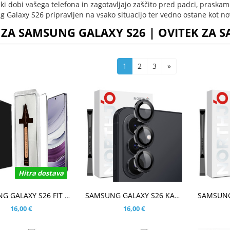
ski dobi vašega telefona in zagotavljajo zaščito pred padci, praska
 Galaxy S26 pripravljen na vsako situacijo ter vedno ostane kot nov
 ZA SAMSUNG GALAXY S26 | OVITEK ZA 
1
2
3
»
Hitra dostava
ŠARICO
V KOŠARICO
V KOŠ
SAMSUNG GALAXY S26 FIT KALJENO STEKLO S POTISKOM ČRN - FULL GLUE
SAMSUNG GALAXY S26 KALJENO STEKLO ZA ZADNJO KAMERO
16,00 €
16,00 €