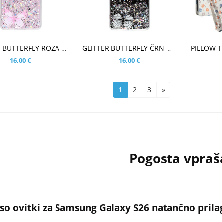
ŠARICO
V KOŠARICO
V KOŠ
GLITTER BUTTERFLY ROZA OVITEK ZA SAMSUNG GALAXY S26
GLITTER BUTTERFLY ČRN OVITEK ZA SAMSUNG GALAXY S26
16,00 €
16,00 €
1
2
3
»
Pogosta vpraš
 so ovitki za Samsung Galaxy S26 natančno pri