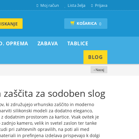
Moj račun
Lista želja
Prijava
KOŠARICA
ISKANJE
()
D. OPREMA
ZABAVA
TABLICE
BLOG
‹ Nazaj
zaščita za sodoben slog
ov, ki združujejo vrhunsko zaščito in moderno
barviti silikonski modeli za dodatno eleganco,
i z dodatnim prostorom za kartice. Vsak ovitek je
zadnjo kamero, velik in svetel zaslon ter tanke
di pri zahtevnih opravilih, na poti ali med
eriali in prefinjena izdelava prispevajo k dolgi