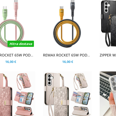
Hitra dostava
ŠARICO
V KOŠARICO
V KOŠ
REMAX ROCKET 65W PODATKOVNO POLNILNI KABEL ZELEN/ROZA
REMAX ROCKET 65W PODATKOVNO POLNILNI KABEL ČRN/ORANŽEN
16,00 €
16,00 €