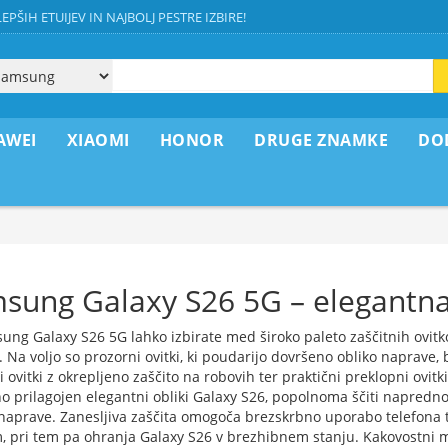
EPŠIH ETUIJEV IN NAJBOLJ PESTRE IZBIRE!
AWEI
XIAOMI
HONOR
DRUGE ZNAMKE
DO
sung Galaxy S26 5G – elegantna 
ung Galaxy S26 5G lahko izbirate med široko paleto zaščitnih ovitk
. Na voljo so prozorni ovitki, ki poudarijo dovršeno obliko naprave, 
 ovitki z okrepljeno zaščito na robovih ter praktični preklopni ovitk
o prilagojen elegantni obliki Galaxy S26, popolnoma ščiti napredno 
naprave. Zanesljiva zaščita omogoča brezskrbno uporabo telefona tu
, pri tem pa ohranja Galaxy S26 v brezhibnem stanju. Kakovostni mat