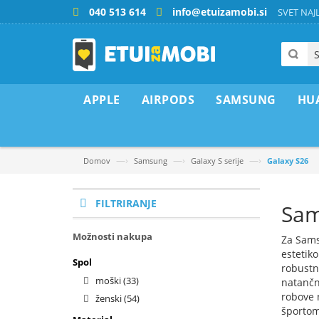
040 513 614
info@etuizamobi.si
SVET NAJL
APPLE
AIRPODS
SAMSUNG
HU
—›
—›
—›
Domov
Samsung
Galaxy S serije
Galaxy S26
FILTRIRANJE
Sam
Možnosti nakupa
Za Sams
estetiko
Spol
robustni
moški
(33)
natančn
robove 
ženski
(54)
športom