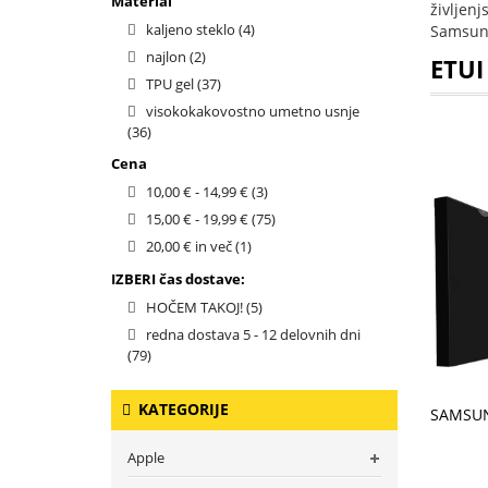
Material
življenj
kaljeno steklo
(4)
Samsung
najlon
(2)
ETUI
TPU gel
(37)
visokokakovostno umetno usnje
(36)
Cena
10,00 €
-
14,99 €
(3)
15,00 €
-
19,99 €
(75)
20,00 €
in več
(1)
IZBERI čas dostave:
HOČEM TAKOJ!
(5)
redna dostava 5 - 12 delovnih dni
(79)
V KO
KATEGORIJE
Apple