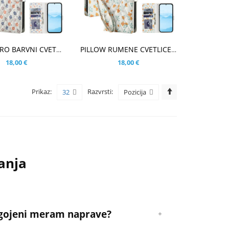
ARICO
V KOŠARICO
PILLOW TRO BARVNI CVETOVI BEL ETUI ZA SAMSUNG GALAXY S26
PILLOW RUMENE CVETLICE BEL ETUI ZA SAMSUNG GALAXY S26
18,00 €
18,00 €
Prikaz:
Razvrsti:
32
Pozicija
anja
lagojeni meram naprave?