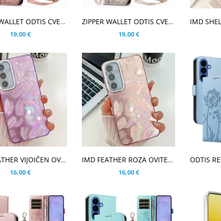
ŠARICO
V KOŠARICO
V KOŠ
ZIPPER WALLET ODTIS CVETOV ROSE GOLD ETUI ZA SAMSUNG GALAXY S26
ZIPPER WALLET ODTIS CVETOV BEŽ ETUI ZA SAMSUNG GALAXY S26
19,00 €
19,00 €
ŠARICO
V KOŠARICO
V KOŠ
IMD FEATHER VIJOIČEN OVITEK ZA SAMSUNG GALAXY S26
IMD FEATHER ROZA OVITEK ZA SAMSUNG GALAXY S26
16,00 €
16,00 €