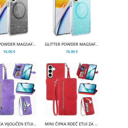
ARICO
V KOŠARICO
GLITTER POWDER MAGSAFE ČRN OVITEK ZA SAMSUNG GALAXY S26
GLITTER POWDER MAGSAFE MODER OVITEK ZA SAMSUNG GALAXY S26
18,00 €
18,00 €
ARICO
V KOŠARICO
MINI ČIPKA VIJOLIČEN ETUI ZA SAMSUNG GALAXY S26
MINI ČIPKA RDEČ ETUI ZA SAMSUNG GALAXY S26