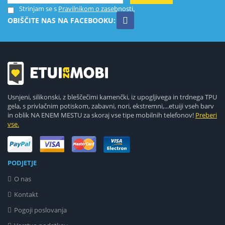
Strinjam se s
Pravilnikom o zasebnosti.
OBIŠČITE NAS NA FACEBOOKU:
Usnjeni, silikonski, z bleščečimi kamenčki, iz upogljivega in trdnega TPU
gela, s privlačnim potiskom, zabavni, nori, ekstremni,...etuiji vseh barv
in oblik NA ENEM MESTU za skoraj vse tipe mobilnih telefonov!
Preberi
vse.
PODJETJE
O nas
Kontakt
Pogoji poslovanja