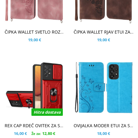
V KOŠARICO
V KOŠARICO
ČIPKA WALLET SVETLO ROZA ETUI ZA SAMSUNG GALAXY A33 5G
ČIPKA WALLET RJAV ETUI ZA SAMSUNG GALAXY A33 5G
19,00 €
19,00 €
Hitra dostava
V KOŠARICO
V KOŠARICO
REX CAP RDEČ OVITEK ZA SAMSUNG GALAXY A33 5G
OVIJALKA MODER ETUI ZA SAMSUNG GALAXY A33 5G
16,00 €
12,80 €
18,00 €
Že za: