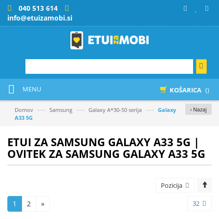
040 513 614
info@etuizamobi.si
MENU
KOŠARICA
()
—›
—›
—›
‹ Nazaj
Domov
Samsung
Galaxy A*30-50 serija
Galaxy
A33 5G
ETUI ZA SAMSUNG GALAXY A33 5G |
OVITEK ZA SAMSUNG GALAXY A33 5G
Pozicija
1
2
»
32