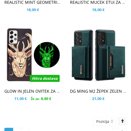
REALISTIC MINT GEOMETRIC MARMOR ETUI ZA SAMSUNG GALAXY A33 5G
REALISTIC MUCEK ETUI ZA SAMSUNG GALAXY A33 5G
18,00 €
18,00 €
Hitra dostava
V KOŠARICO
V KOŠARICO
GLOW IN JELEN OVITEK ZA SAMSUNG GALAXY A33 5G
DG MING M2 ŽEPEK ZELEN OVITEK ZA SAMSUNG GALAXY A33 5G
11,00 €
8,80 €
21,00 €
Že za:
Pozicija