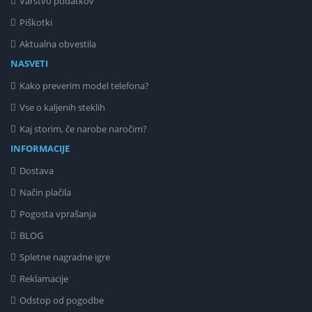
Varstvo podatkov
Piškotki
Aktualna obvestila
NASVETI
Kako preverim model telefona?
Vse o kaljenih steklih
Kaj storim, če narobe naročim?
INFORMACIJE
Dostava
Način plačila
Pogosta vprašanja
BLOG
Spletne nagradne igre
Reklamacije
Odstop od pogodbe