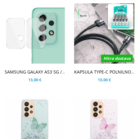
Hitra dostava
V KOŠARICO
V KOŠARICO
SAMSUNG GALAXY A53 5G / A33 5G KALJENO STEKLO ZA ZADNJO KAMERO - 2KOM
KAPSULA TYPE-C POLNILNO PODATKOVNI KABEL
13,00 €
13,00 €