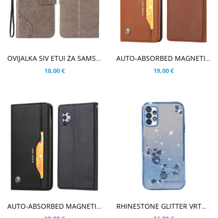
V KOŠARICO
V KOŠARICO
OVIJALKA SIV ETUI ZA SAMSUNG GALAXY A33 5G
AUTO-ABSORBED MAGNETIC RJAV ETUI ZA SAMSUNG GALAXY A33 5G
18,00 €
19,00 €
V KOŠARICO
V KOŠARICO
AUTO-ABSORBED MAGNETIC ČRN ETUI ZA SAMSUNG GALAXY A33 5G
RHINESTONE GLITTER VRTNICA MODER OVITEK ZA SAMSUNG GALAXY A33 5G