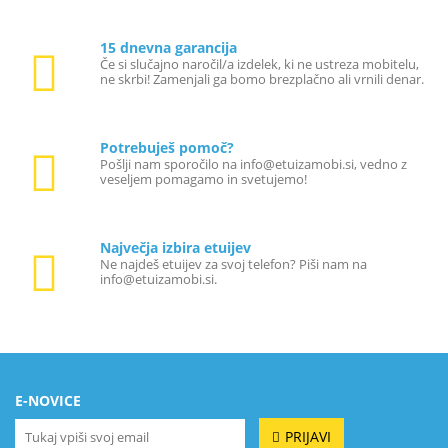
15 dnevna garancija
Če si slučajno naročil/a izdelek, ki ne ustreza mobitelu,
ne skrbi! Zamenjali ga bomo brezplačno ali vrnili denar.
Potrebuješ pomoč?
Pošlji nam sporočilo na info@etuizamobi.si, vedno z
veseljem pomagamo in svetujemo!
Največja izbira etuijev
Ne najdeš etuijev za svoj telefon? Piši nam na
info@etuizamobi.si.
E-NOVICE
PRIJAVI