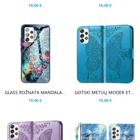
18,00 €
18,00 €
V KOŠARICO
V KOŠARICO
GLASS ROŽNATA MANDALA OVITEK ZA SAMSUNG GALAXY A33 5G
GOTSKI METULJ MODER ETUI ZA SAMSUNG GALAXY A33 5G
19,00 €
19,00 €