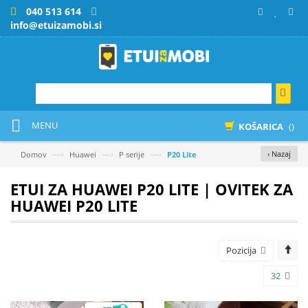
040 513 614
info@etuizamobi.si
MENU
KOŠARICA
()
—›
—›
—›
‹ Nazaj
Domov
Huawei
P serije
P20 Lite
ETUI ZA HUAWEI P20 LITE | OVITEK ZA
HUAWEI P20 LITE
Pozicija
32