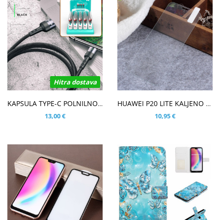
Hitra dostava
V KOŠARICO
V KOŠARICO
KAPSULA TYPE-C POLNILNO PODATKOVNI KABEL
HUAWEI P20 LITE KALJENO STEKLO (0,30MM)
13,00 €
10,95 €