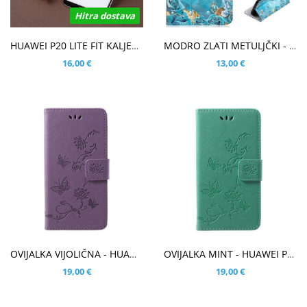
Hitra dostava
V KOŠARICO
V KOŠARICO
HUAWEI P20 LITE FIT KALJENO STEKLO S POTISKOM ČRN - FULL GLUE
MODRO ZLATI METULJČKI - HUAWEI P20 LITE
16,00 €
13,00 €
V KOŠARICO
V KOŠARICO
OVIJALKA VIJOLIČNA - HUAWEI P20 LITE
OVIJALKA MINT - HUAWEI P20 LITE
19,00 €
19,00 €