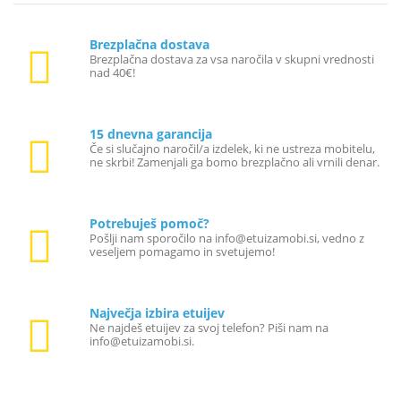
Brezplačna dostava
Brezplačna dostava za vsa naročila v skupni vrednosti
nad 40€!
15 dnevna garancija
Če si slučajno naročil/a izdelek, ki ne ustreza mobitelu,
ne skrbi! Zamenjali ga bomo brezplačno ali vrnili denar.
Potrebuješ pomoč?
Pošlji nam sporočilo na info@etuizamobi.si, vedno z
veseljem pomagamo in svetujemo!
Največja izbira etuijev
Ne najdeš etuijev za svoj telefon? Piši nam na
info@etuizamobi.si.