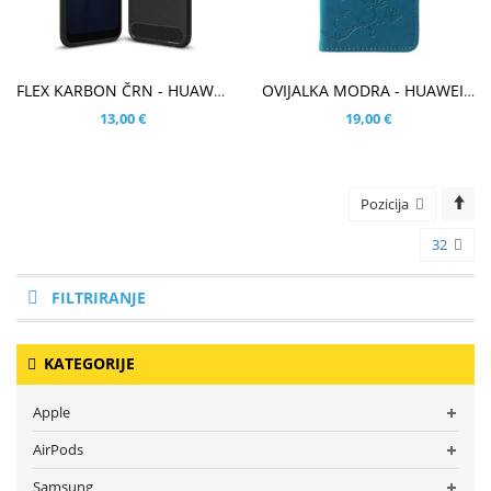
V KOŠARICO
V KOŠARICO
FLEX KARBON ČRN - HUAWEI P20 LITE
OVIJALKA MODRA - HUAWEI P20 LITE
13,00 €
19,00 €
Pozicija
32
FILTRIRANJE
KATEGORIJE
Apple
AirPods
Samsung