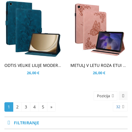
V KOŠARICO
V KOŠARICO
ODTIS VELIKE LILIJE MODER ETUI ZA SAMSUNG GALAXY TAB A9 PLUS 11.0 (2023)
METULJ V LETU ROZA ETUI ZA SAMSUNG GALAXY TAB A9 PLUS 11.0 (2023)
26,00 €
26,00 €
Pozicija
1
2
3
4
5
»
32
FILTRIRANJE