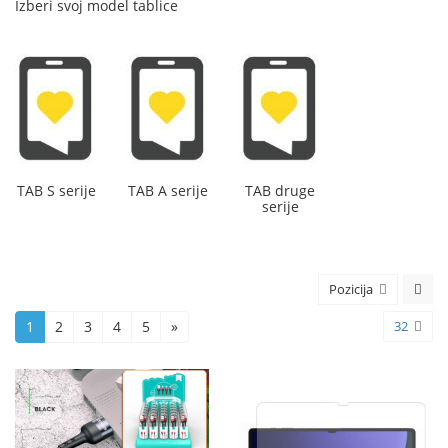
Izberi svoj model tablice
TAB S serije
TAB A serije
TAB druge
serije
Pozicija
1
2
3
4
5
»
32