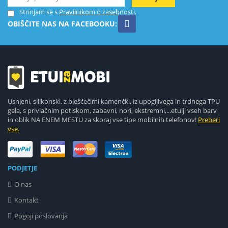
Strinjam se s
Pravilnikom o zasebnosti.
OBIŠČITE NAS NA FACEBOOKU:
Usnjeni, silikonski, z bleščečimi kamenčki, iz upogljivega in trdnega TPU
gela, s privlačnim potiskom, zabavni, nori, ekstremni,...etuiji vseh barv
in oblik NA ENEM MESTU za skoraj vse tipe mobilnih telefonov!
Preberi
vse.
PODJETJE
O nas
Kontakt
Pogoji poslovanja