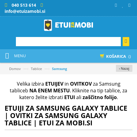
040 513 614
info@etuizamobi.si
MENU
KOŠARICA
()
—›
—›
‹ Nazaj
Domov
Tablice
Samsung
Velika izbira
ETUIJEV
in
OVITKOV
za Samsung
tabliceb
NA ENEM MESTU
. Kliknite na tip tablice, za
katero želite izbrati
ETUI
ali
zaščitno folijo
.
ETUIJI ZA SAMSUNG GALAXY TABLICE
| OVITKI ZA SAMSUNG GALAXY
TABLICE | ETUI ZA MOBI.SI