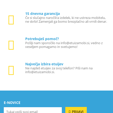
15 dnevna garancija
Če si slučajno naročil/a izdelek, ki ne ustreza mobitelu,
ne skrbi! Zamenjali ga bomo brezplačno ali vrnili denar.
Potrebuješ pomoč?
Pošlji nam sporočilo na info@etuizamobi.si, vedno z
veseljem pomagamo in svetujemo!
Največja izbira etuijev
Ne najdeš etuijev za svoj telefon? Piši nam na
info@etuizamobi.si.
E-NOVICE
PRIJAVI