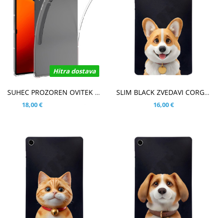
Hitra dostava
V KOŠARICO
V KOŠARICO
SUHEC PROZOREN OVITEK ZA SAMSUNG GALAXY TAB S10 ULTRA 14.6
SLIM BLACK ZVEDAVI CORGI OVITEK ZA SAMSUNG GALAXY TAB A9 PLUS 11.0 (2023)
18,00 €
14,40 €
16,00 €
Že za: