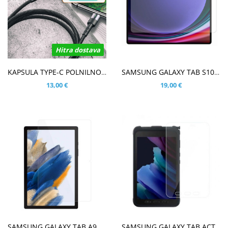
Hitra dostava
V KOŠARICO
V KOŠARICO
KAPSULA TYPE-C POLNILNO PODATKOVNI KABEL
SAMSUNG GALAXY TAB S10 ULTRA 14.6 KALJENO STEKLO (0,25MM)
13,00 €
19,00 €
V KOŠARICO
V KOŠARICO
SAMSUNG GALAXY TAB A9 PLUS 11.0 (2023) KALJENO STEKLO (0,33MM)
SAMSUNG GALAXY TAB ACTIVE3 KALJENO STEKLO (0,3MM)