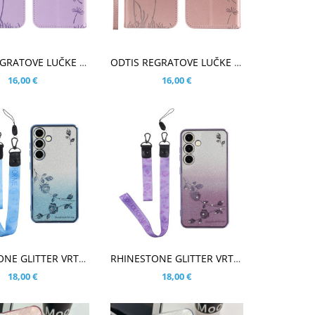
ARICO
V KOŠARICO
ODTIS REGRATOVE LUČKE VIJOLIČEN ETUI ZA SAMSUNG GALAXY S25
ODTIS REGRATOVE LUČKE ROSE GOLD ETUI ZA SAMSUNG GALAXY S25
16,00 €
16,00 €
ARICO
V KOŠARICO
RHINESTONE GLITTER VRTNICA Z VRVICO MODER OVITEK ZA SAMSUNG GALAXY S25
RHINESTONE GLITTER VRTNICA VIJOLIČNI Z VRVICO OVITEK ZA SAMSUNG GALAXY S25
18,00 €
18,00 €