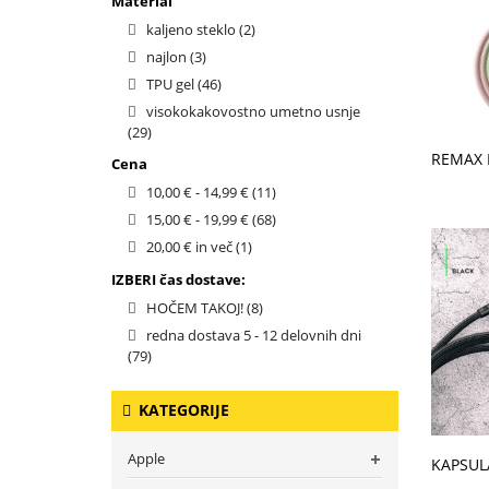
Material
kaljeno steklo
(2)
najlon
(3)
TPU gel
(46)
visokokakovostno umetno usnje
(29)
V KO
Cena
10,00 €
-
14,99 €
(11)
15,00 €
-
19,99 €
(68)
20,00 €
in več
(1)
IZBERI čas dostave:
HOČEM TAKOJ!
(8)
redna dostava 5 - 12 delovnih dni
(79)
KATEGORIJE
V KO
Apple