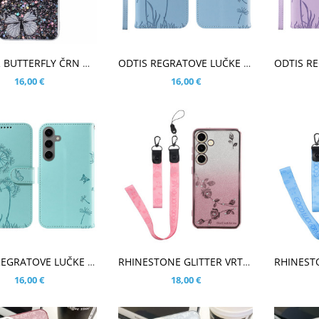
ŠARICO
V KOŠARICO
V KOŠ
GLITTER BUTTERFLY ČRN OVITEK ZA SAMSUNG GALAXY S25
ODTIS REGRATOVE LUČKE MODER ETUI ZA SAMSUNG GALAXY S25
16,00 €
16,00 €
ŠARICO
V KOŠARICO
V KOŠ
ODTIS REGRATOVE LUČKE MINT ETUI ZA SAMSUNG GALAXY S25
RHINESTONE GLITTER VRTNICA ROSE GOLD Z VRVICO OVITEK ZA SAMSUNG GALAXY S25
16,00 €
18,00 €