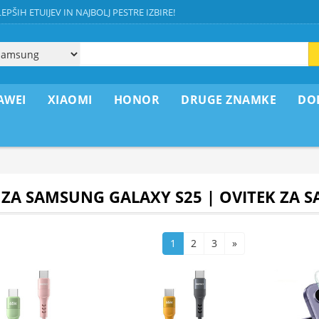
EPŠIH ETUIJEV IN NAJBOLJ PESTRE IZBIRE!
AWEI
XIAOMI
HONOR
DRUGE ZNAMKE
DO
 ZA SAMSUNG GALAXY S25 | OVITEK ZA 
1
2
3
»