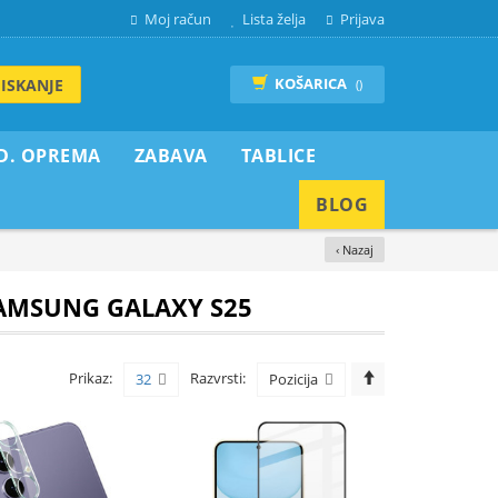
Moj račun
Lista želja
Prijava
KOŠARICA
ISKANJE
()
D. OPREMA
ZABAVA
TABLICE
BLOG
‹ Nazaj
SAMSUNG GALAXY S25
Prikaz:
Razvrsti:
32
Pozicija