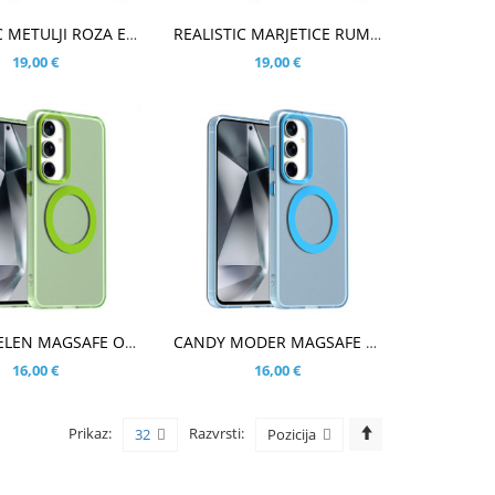
ARICO
V KOŠARICO
REALISTIC METULJI ROZA ETUI ZA SAMSUNG GALAXY S25
REALISTIC MARJETICE RUMEN ETUI ZA SAMSUNG GALAXY S25
19,00 €
19,00 €
ARICO
V KOŠARICO
CANDY ZELEN MAGSAFE OVITEK ZA SAMSUNG GALAXY S25
CANDY MODER MAGSAFE OVITEK ZA SAMSUNG GALAXY S25
16,00 €
16,00 €
Prikaz:
Razvrsti:
32
Pozicija