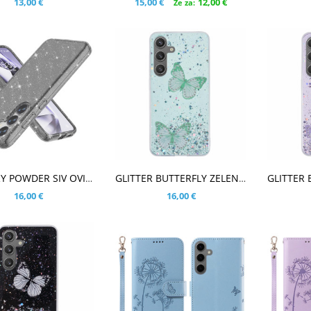
13,00 €
15,00 €
12,00 €
Že za:
ŠARICO
V KOŠARICO
V KOŠ
GLITTERY POWDER SIV OVITEK ZA SAMSUNG GALAXY S25
GLITTER BUTTERFLY ZELEN OVITEK ZA SAMSUNG GALAXY S25
16,00 €
16,00 €