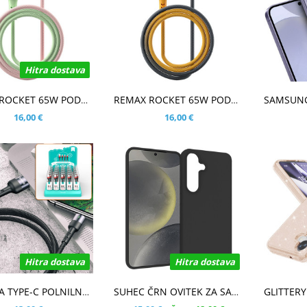
Hitra dostava
ŠARICO
V KOŠARICO
V KOŠ
REMAX ROCKET 65W PODATKOVNO POLNILNI KABEL ZELEN/ROZA
REMAX ROCKET 65W PODATKOVNO POLNILNI KABEL ČRN/ORANŽEN
16,00 €
16,00 €
Hitra dostava
Hitra dostava
ŠARICO
V KOŠARICO
V KOŠ
KAPSULA TYPE-C POLNILNO PODATKOVNI KABEL
SUHEC ČRN OVITEK ZA SAMSUNG GALAXY S25