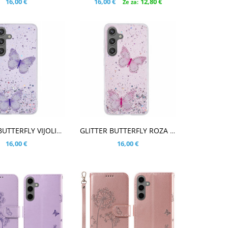
16,00 €
16,00 €
12,80 €
Že za:
ARICO
V KOŠARICO
GLITTER BUTTERFLY VIJOLIČNI OVITEK ZA SAMSUNG GALAXY S25
GLITTER BUTTERFLY ROZA OVITEK ZA SAMSUNG GALAXY S25
16,00 €
16,00 €