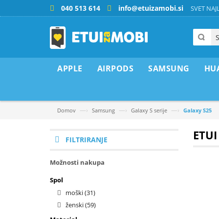
040 513 614
info@etuizamobi.si
SVET NAJL
APPLE
AIRPODS
SAMSUNG
HU
—›
—›
—›
Domov
Samsung
Galaxy S serije
Galaxy S25
ETUI
FILTRIRANJE
Možnosti nakupa
Spol
moški
(31)
ženski
(59)