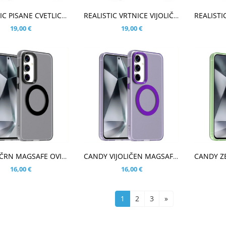
ŠARICO
V KOŠARICO
V KOŠ
REALISTIC PISANE CVETLICE BEL ETUI ZA SAMSUNG GALAXY S25
REALISTIC VRTNICE VIJOLIČNI ETUI ZA SAMSUNG GALAXY S25
19,00 €
19,00 €
ŠARICO
V KOŠARICO
V KOŠ
CANDY ČRN MAGSAFE OVITEK ZA SAMSUNG GALAXY S25
CANDY VIJOLIČEN MAGSAFE OVITEK ZA SAMSUNG GALAXY S25
16,00 €
16,00 €
1
2
3
»