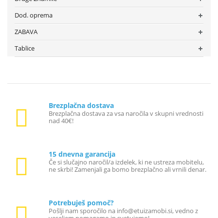
Dod. oprema
ZABAVA
Tablice
Brezplačna dostava
Brezplačna dostava za vsa naročila v skupni vrednosti
nad 40€!
15 dnevna garancija
Če si slučajno naročil/a izdelek, ki ne ustreza mobitelu,
ne skrbi! Zamenjali ga bomo brezplačno ali vrnili denar.
Potrebuješ pomoč?
Pošlji nam sporočilo na info@etuizamobi.si, vedno z
veseljem pomagamo in svetujemo!