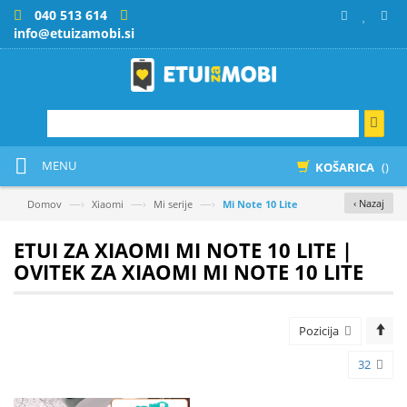
040 513 614
info@etuizamobi.si
MENU
KOŠARICA
()
—›
—›
—›
‹ Nazaj
Domov
Xiaomi
Mi serije
Mi Note 10 Lite
ETUI ZA XIAOMI MI NOTE 10 LITE |
OVITEK ZA XIAOMI MI NOTE 10 LITE
Pozicija
32