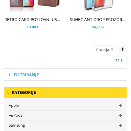
V KOŠARICO
V KOŠARICO
RETRO CARD POSLOVNI USPEH RJAV ETUI ZA XIAOMI MI NOTE 10 LITE
SUHEC ANTIDROP PROZOREN IMAK OVITEK ZA XIAOMI MI NOTE 10 LITE
19,00 €
14,00 €
Pozicija
32
FILTRIRANJE
KATEGORIJE
Apple
AirPods
Samsung