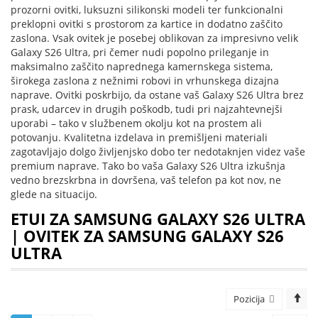
prozorni ovitki, luksuzni silikonski modeli ter funkcionalni
preklopni ovitki s prostorom za kartice in dodatno zaščito
zaslona. Vsak ovitek je posebej oblikovan za impresivno velik
Galaxy S26 Ultra, pri čemer nudi popolno prileganje in
maksimalno zaščito naprednega kamernskega sistema,
širokega zaslona z nežnimi robovi in vrhunskega dizajna
naprave. Ovitki poskrbijo, da ostane vaš Galaxy S26 Ultra brez
prask, udarcev in drugih poškodb, tudi pri najzahtevnejši
uporabi – tako v službenem okolju kot na prostem ali
potovanju. Kvalitetna izdelava in premišljeni materiali
zagotavljajo dolgo življenjsko dobo ter nedotaknjen videz vaše
premium naprave. Tako bo vaša Galaxy S26 Ultra izkušnja
vedno brezskrbna in dovršena, vaš telefon pa kot nov, ne
glede na situacijo.
ETUI ZA SAMSUNG GALAXY S26 ULTRA
| OVITEK ZA SAMSUNG GALAXY S26
ULTRA
Pozicija