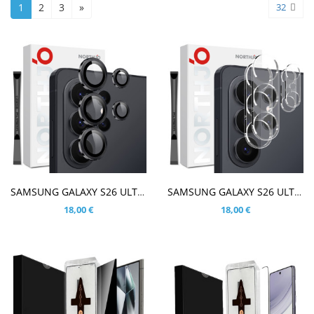
1
2
3
»
32
V KOŠARICO
V KOŠARICO
SAMSUNG GALAXY S26 ULTRA KALJENO STEKLO ZA ZADNJO KAMERO
SAMSUNG GALAXY S26 ULTRA KALJENO STEKLO ZA ZADNJO KAMERO - FULL 2KOM
18,00 €
18,00 €