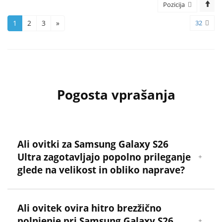
Pozicija
1
2
3
»
32
Pogosta vprašanja
Ali ovitki za Samsung Galaxy S26
Ultra zagotavljajo popolno prileganje
glede na velikost in obliko naprave?
Ali ovitek ovira hitro brezžično
polnjenje pri Samsung Galaxy S26