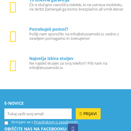
Če si slučajno naročil/a izdelek, ki ne ustreza mobitelu,
ne skrbi! Zamenjali ga bomo brezplačno ali vrnili denar.
Potrebuješ pomoč?
Pošlji nam sporočilo na info@etuizamobi.si, vedno z
veseljem pomagamo in svetujemo!
Največja izbira etuijev
Ne najdeš etuijev za svoj telefon? Piši nam na
info@etuizamobi.si.
E-NOVICE
PRIJAVI
Strinjam se s
Pravilnikom o zasebnosti.
OBIŠČITE NAS NA FACEBOOKU: