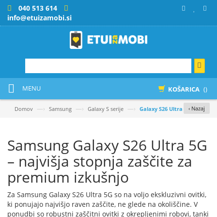
040 513 614
info@etuizamobi.si
MENU
KOŠARICA
()
—›
—›
—›
‹ Nazaj
Domov
Samsung
Galaxy S serije
Galaxy S26 Ultra
Samsung Galaxy S26 Ultra 5G
– najvišja stopnja zaščite za
premium izkušnjo
Za Samsung Galaxy S26 Ultra 5G so na voljo ekskluzivni ovitki,
ki ponujajo najvišjo raven zaščite, ne glede na okoliščine. V
ponudbi so robustni zaščitni ovitki z okrepljenimi robovi, tanki