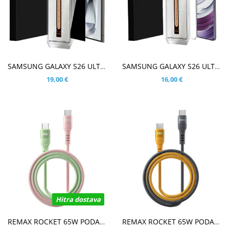
V KOŠARICO
V KOŠARICO
SAMSUNG GALAXY S26 ULTRA FIT KALJENO STEKLO S POTISKOM ČRN - ANTI-SPY
SAMSUNG GALAXY S26 ULTRA FIT KALJENO STEKLO S POTISKOM ČRN - FULL GLUE
19,00 €
16,00 €
Hitra dostava
V KOŠARICO
V KOŠARICO
REMAX ROCKET 65W PODATKOVNO POLNILNI KABEL ZELEN/ROZA
REMAX ROCKET 65W PODATKOVNO POLNILNI KABEL ČRN/ORANŽEN