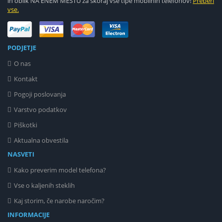
in oblik NA ENEM MESTU za skoraj vse tipe mobilnih telefonov!
Preberi
vse.
PODJETJE
O nas
Kontakt
Pogoji poslovanja
Varstvo podatkov
Piškotki
Aktualna obvestila
NASVETI
Kako preverim model telefona?
Vse o kaljenih steklih
Kaj storim, če narobe naročim?
INFORMACIJE