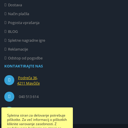
Dostava
Način plačila
Pogosta vprašanja
BLOG
Spletne nagradne igre
Reklamacije
Odstop od pogodbe
KONTAKTIRAJTE NAS
Podreča 36,
4211 Mavčiče
040 513 614
info@etuizamobi.si
Spletna stran za delovanje potrebuje
piškotke. Za več informacij o piškotkih
kliknite varovanje zasebnosti. Z