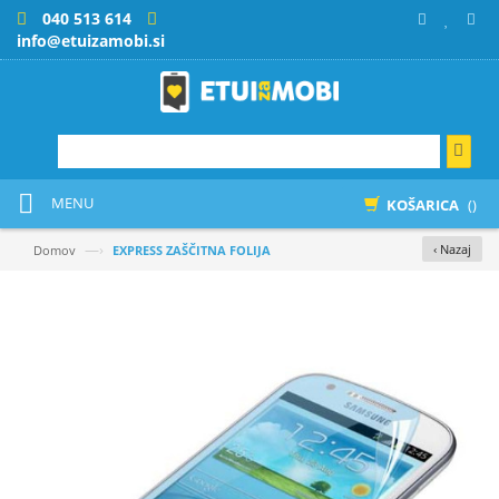
040 513 614
info@etuizamobi.si
MENU
KOŠARICA
()
—›
‹ Nazaj
Domov
EXPRESS ZAŠČITNA FOLIJA