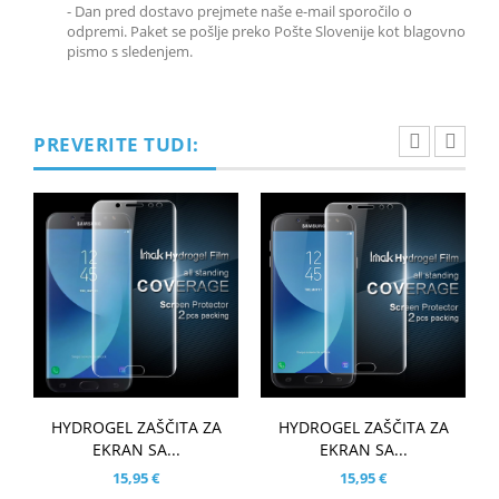
-
Dan pred dostavo prejmete naše e-mail sporočilo o
odpremi. Paket se pošlje preko Pošte Slovenije kot blagovno
pismo s sledenjem.
PREVERITE TUDI:
HYDROGEL ZAŠČITA ZA
HYDROGEL ZAŠČITA ZA
EKRAN SA...
EKRAN SA...
15,95 €
15,95 €