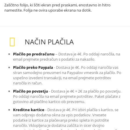
Zaščitno folijo, ki ščiti ekran pred praskami, enostavno in hitro
namestite. Folija ne ovira uporabe ekrana na dotik.
NAČIN PLAČILA
Plačilo po predračunu
– Dostava je 4€. Po oddaji naročila, na
email prejmete predračun s podatki za nakazilo
.
Plačilo preko Paypala
-
Dostava je 4€. Po oddaji naročila vas
stran samodejno preusmeri na Paypalov vmesnik za plačilo. Po
uspešno izvedeni transakciji, na email prejmete potrditev
naročila in račun.
Plačilo po povzetju
-
Dostava je 4€ + 2€ za plačilo po povzetju.
Po oddaji naročila na email prejmete potrditev. Paket plačate z
gotovino ali plačilno kartico ob prevzemu.
Kreditne kartice
-
Dostava je 4€. Pri izbiri plačila s kartico, se
vam odprejo dodatna okna za vpis podatkov. Vnesete
podatke iz kartice za plačevanja preko spleta in potrdite
naročilo. Vklopljena je dodatna zaščita in sicer dvojno