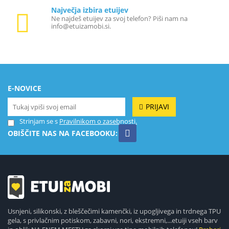
Največja izbira etuijev
Ne najdeš etuijev za svoj telefon? Piši nam na
info@etuizamobi.si.
E-NOVICE
PRIJAVI
Strinjam se s
Pravilnikom o zasebnosti.
OBIŠČITE NAS NA FACEBOOKU:
Usnjeni, silikonski, z bleščečimi kamenčki, iz upogljivega in trdnega TPU
gela, s privlačnim potiskom, zabavni, nori, ekstremni,...etuiji vseh barv