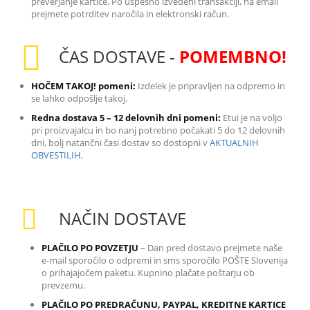
preverjanje kartice. Po uspešno izvedeni transakciji, na email
prejmete potrditev naročila in elektronski račun.
ČAS DOSTAVE -
POMEMBNO!
HOČEM TAKOJ! pomeni:
Izdelek je pripravljen na odpremo in
se lahko odpošlje takoj.
Redna dostava 5 – 12 delovnih dni pomeni:
Etui je na voljo
pri proizvajalcu in bo nanj potrebno počakati 5 do 12 delovnih
dni, bolj natančni časi dostav so dostopni v
AKTUALNIH
OBVESTILIH.
NAČIN DOSTAVE
PLAČILO PO POVZETJU
– Dan pred dostavo prejmete naše
e-mail sporočilo o odpremi in sms sporočilo POŠTE Slovenija
o prihajajočem paketu. Kupnino plačate poštarju ob
prevzemu.
PLAČILO PO PREDRAČUNU, PAYPAL, KREDITNE KARTICE