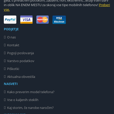
gela, s privlačnim potiskom, zabavni, nori, ekstremni,...etuiji vseh barv
in oblik NA ENEM MESTU za skoraj vse tipe mobilnih telefonov!
Preberi
vse.
PODJETJE
O nas
Kontakt
Pogoji poslovanja
Varstvo podatkov
Piškotki
Aktualna obvestila
NASVETI
Kako preverim model telefona?
Vse o kaljenih steklih
Kaj storim, če narobe naročim?