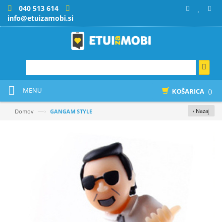
040 513 614
info@etuizamobi.si
MENU
KOŠARICA
()
—›
‹ Nazaj
Domov
GANGAM STYLE