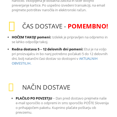
naročilo. Vklopljena je dodatna zaščita in sicer dvojno
preverjanje kartice. Po uspešno izvedeni transakciji, na email
prejmete potrditev naročila in elektronski račun.
ČAS DOSTAVE -
POMEMBNO!
HOČEM TAKOJ! pomeni:
Izdelek je pripravljen na odpremo in
se lahko odpošlje takoj.
Redna dostava 5 – 12 delovnih dni pomeni:
Etui je na voljo
pri proizvajalcu in bo nanj potrebno počakati 5 do 12 delovnih
dni, bolj natančni časi dostav so dostopni v
AKTUALNIH
OBVESTILIH.
NAČIN DOSTAVE
PLAČILO PO POVZETJU
– Dan pred dostavo prejmete naše
e-mail sporočilo o odpremi in sms sporočilo POŠTE Slovenija
o prihajajočem paketu. Kupnino plačate poštarju ob
prevzemu.