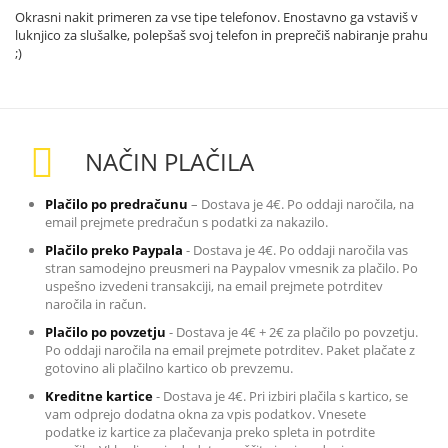
Okrasni nakit primeren za vse tipe telefonov. Enostavno ga vstaviš v
luknjico za slušalke, polepšaš svoj telefon in preprečiš nabiranje prahu
;)
NAČIN PLAČILA
Plačilo po predračunu
– Dostava je 4€. Po oddaji naročila, na
email prejmete predračun s podatki za nakazilo
.
Plačilo preko Paypala
-
Dostava je 4€. Po oddaji naročila vas
stran samodejno preusmeri na Paypalov vmesnik za plačilo. Po
uspešno izvedeni transakciji, na email prejmete potrditev
naročila in račun.
Plačilo po povzetju
-
Dostava je 4€ + 2€ za plačilo po povzetju.
Po oddaji naročila na email prejmete potrditev. Paket plačate z
gotovino ali plačilno kartico ob prevzemu.
Kreditne kartice
-
Dostava je 4€. Pri izbiri plačila s kartico, se
vam odprejo dodatna okna za vpis podatkov. Vnesete
podatke iz kartice za plačevanja preko spleta in potrdite