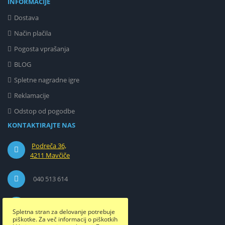
INFORMACIJE
Dostava
Način plačila
Pogosta vprašanja
BLOG
Spletne nagradne igre
Reklamacije
Odstop od pogodbe
KONTAKTIRAJTE NAS
Podreča 36,
4211 Mavčiče
040 513 614
info@etuizamobi.si
Spletna stran za delovanje potrebuje
piškotke. Za več informacij o piškotkih