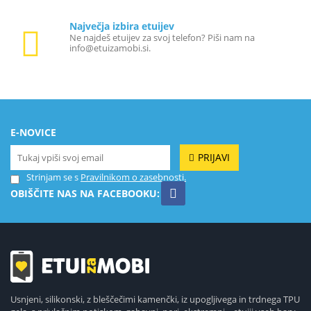
Največja izbira etuijev
Ne najdeš etuijev za svoj telefon? Piši nam na
info@etuizamobi.si.
E-NOVICE
PRIJAVI
Strinjam se s
Pravilnikom o zasebnosti.
OBIŠČITE NAS NA FACEBOOKU:
Usnjeni, silikonski, z bleščečimi kamenčki, iz upogljivega in trdnega TPU