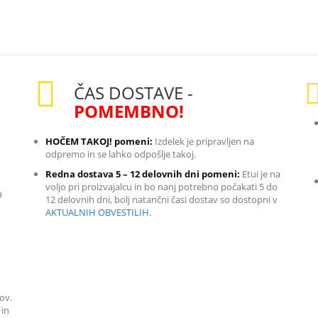
ČAS DOSTAVE -
POMEMBNO!
HOČEM TAKOJ! pomeni:
Izdelek je pripravljen na
odpremo in se lahko odpošlje takoj.
Redna dostava 5 – 12 delovnih dni pomeni:
Etui je na
voljo pri proizvajalcu in bo nanj potrebno počakati 5 do
a
12 delovnih dni, bolj natančni časi dostav so dostopni v
AKTUALNIH OBVESTILIH.
o
ov.
 in