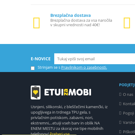
Brezplačna dostava
Brezplačna dostava za vsa naročila
v skupni vrednosti nad 40€!
E-NOVICE
Strinjam se s
Pravilnikom o zasebnosti.
PODJETJ
O nas
Konta
Usnjeni, silikonski, z bleščečimi kamenčki, iz
upogljivega in trdnega TPU gela, s
Pogoji
privlačnim potiskom, zabavni, nori,
Varstv
ekstremni,...etuiji vseh barv in oblik NA
ENEM MESTU za skoraj vse tipe mobilnih
Piškot
telefonov!
Preberi vse.