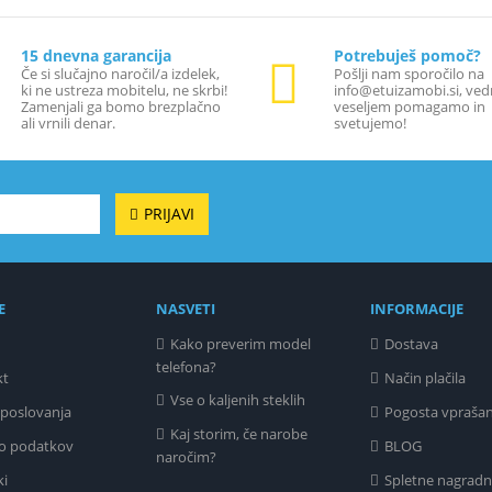
15 dnevna garancija
Potrebuješ pomoč?
Če si slučajno naročil/a izdelek,
Pošlji nam sporočilo na
ki ne ustreza mobitelu, ne skrbi!
info@etuizamobi.si, ved
Zamenjali ga bomo brezplačno
veseljem pomagamo in
ali vrnili denar.
svetujemo!
PRIJAVI
E
NASVETI
INFORMACIJE
Kako preverim model
Dostava
telefona?
kt
Način plačila
Vse o kaljenih steklih
 poslovanja
Pogosta vprašan
Kaj storim, če narobe
o podatkov
BLOG
naročim?
ki
Spletne nagradn