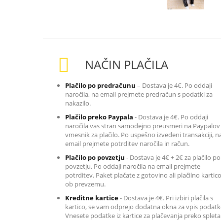
NAČIN PLAČILA
Plačilo po predračunu
– Dostava je 4€. Po oddaji
naročila, na email prejmete predračun s podatki za
nakazilo
.
Plačilo preko Paypala
-
Dostava je 4€. Po oddaji
naročila vas stran samodejno preusmeri na Paypalov
vmesnik za plačilo. Po uspešno izvedeni transakciji, n
email prejmete potrditev naročila in račun.
Plačilo po povzetju
-
Dostava je 4€ + 2€ za plačilo po
povzetju. Po oddaji naročila na email prejmete
potrditev. Paket plačate z gotovino ali plačilno kartic
ob prevzemu.
Kreditne kartice
-
Dostava je 4€. Pri izbiri plačila s
kartico, se vam odprejo dodatna okna za vpis podatk
Vnesete podatke iz kartice za plačevanja preko spleta