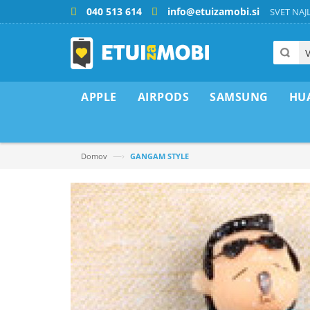
040 513 614
info@etuizamobi.si
SVET NAJL
APPLE
AIRPODS
SAMSUNG
HU
—›
Domov
GANGAM STYLE