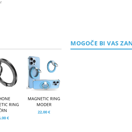
er
MOGOČE BI VAS ZA
PHONE
MAGNETIC RING
TIC RING
MODER
ČRN
22,00 €
,00 €