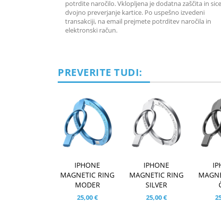
potrdite naročilo. Vklopljena je dodatna zaščita in sic
dvojno preverjanje kartice. Po uspešno izvedeni
transakciji, na email prejmete potrditev naročila in
elektronski račun.
PREVERITE TUDI:
IPHONE
IPHONE
I
MAGNETIC RING
MAGNETIC RING
MAGNE
MODER
SILVER
25,00 €
25,00 €
25