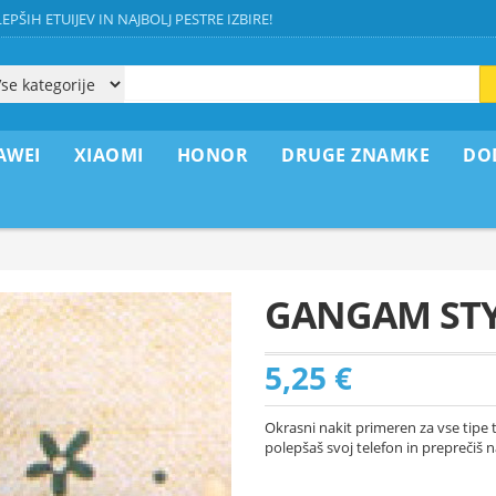
EPŠIH ETUIJEV IN NAJBOLJ PESTRE IZBIRE!
AWEI
XIAOMI
HONOR
DRUGE ZNAMKE
DO
GANGAM ST
5,25 €
Okrasni nakit primeren za vse tipe t
polepšaš svoj telefon in preprečiš n