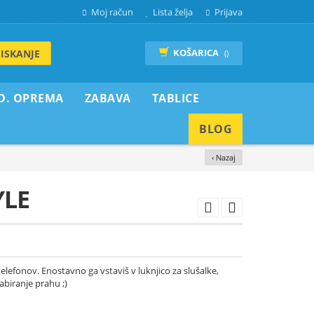
Moj račun
Lista želja
Prijava
KOŠARICA
ISKANJE
()
D. OPREMA
ZABAVA
TABLICE
BLOG
‹ Nazaj
YLE
elefonov. Enostavno ga vstaviš v luknjico za slušalke,
abiranje prahu ;)