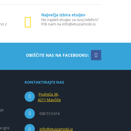
Največja izbira etuijev
Ne najdeš etuijev za svoj telefon?
no z
Piši nam na info@etuizamobi.si.
OBIŠČITE NAS NA FACEBOOKU:
KONTAKTIRAJTE NAS
Podreča 36,
4211 Mavčiče
ja
040 513 614
e igre
info@etuizamobi.si