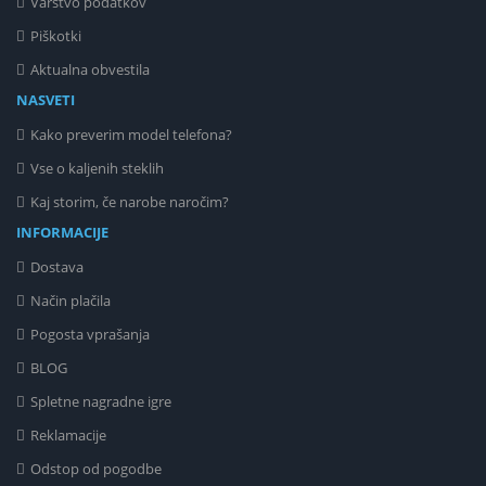
Varstvo podatkov
Piškotki
Aktualna obvestila
NASVETI
Kako preverim model telefona?
Vse o kaljenih steklih
Kaj storim, če narobe naročim?
INFORMACIJE
Dostava
Način plačila
Pogosta vprašanja
BLOG
Spletne nagradne igre
Reklamacije
Odstop od pogodbe