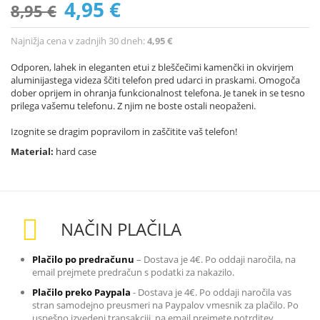
4,95 €
8,95 €
Najnižja cena v zadnjih 30 dneh:
4,95 €
Odporen, lahek in eleganten etui z bleščečimi kamenčki in okvirjem
aluminijastega videza ščiti telefon pred udarci in praskami. Omogoča
dober oprijem in ohranja funkcionalnost telefona. Je tanek in se tesno
prilega vašemu telefonu. Z njim ne boste ostali neopaženi.
Izognite se dragim popravilom in zaščitite vaš telefon!
Material:
hard case
NAČIN PLAČILA
Plačilo po predračunu
– Dostava je 4€. Po oddaji naročila, na
email prejmete predračun s podatki za nakazilo
.
Plačilo preko Paypala
-
Dostava je 4€. Po oddaji naročila vas
stran samodejno preusmeri na Paypalov vmesnik za plačilo. Po
uspešno izvedeni transakciji, na email prejmete potrditev