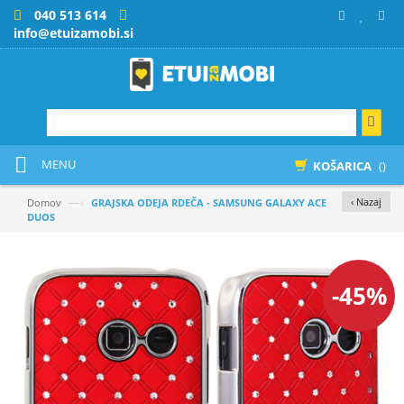
040 513 614
info@etuizamobi.si
MENU
KOŠARICA
()
—›
‹ Nazaj
Domov
GRAJSKA ODEJA RDEČA - SAMSUNG GALAXY ACE
DUOS
-45%