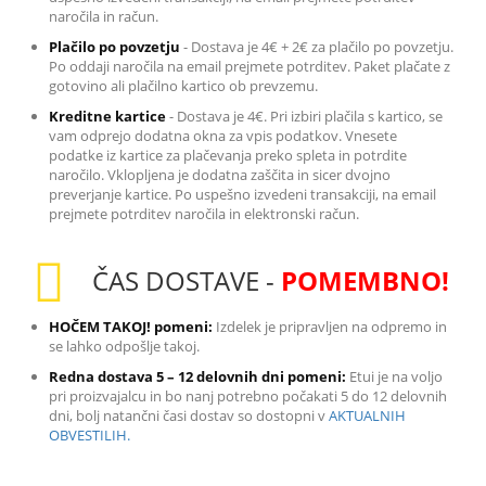
naročila in račun.
Plačilo po povzetju
-
Dostava je 4€ + 2€ za plačilo po povzetju.
Po oddaji naročila na email prejmete potrditev. Paket plačate z
gotovino ali plačilno kartico ob prevzemu.
Kreditne kartice
-
Dostava je 4€. Pri izbiri plačila s kartico, se
vam odprejo dodatna okna za vpis podatkov. Vnesete
podatke iz kartice za plačevanja preko spleta in potrdite
naročilo. Vklopljena je dodatna zaščita in sicer dvojno
preverjanje kartice. Po uspešno izvedeni transakciji, na email
prejmete potrditev naročila in elektronski račun.
ČAS DOSTAVE -
POMEMBNO!
HOČEM TAKOJ! pomeni:
Izdelek je pripravljen na odpremo in
se lahko odpošlje takoj.
Redna dostava 5 – 12 delovnih dni pomeni:
Etui je na voljo
pri proizvajalcu in bo nanj potrebno počakati 5 do 12 delovnih
dni, bolj natančni časi dostav so dostopni v
AKTUALNIH
OBVESTILIH.