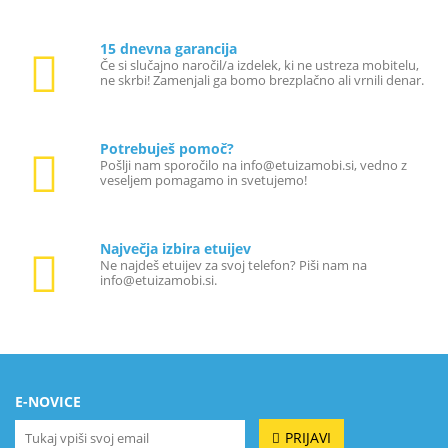
15 dnevna garancija
Če si slučajno naročil/a izdelek, ki ne ustreza mobitelu,
ne skrbi! Zamenjali ga bomo brezplačno ali vrnili denar.
Potrebuješ pomoč?
Pošlji nam sporočilo na info@etuizamobi.si, vedno z
veseljem pomagamo in svetujemo!
Največja izbira etuijev
Ne najdeš etuijev za svoj telefon? Piši nam na
info@etuizamobi.si.
E-NOVICE
PRIJAVI