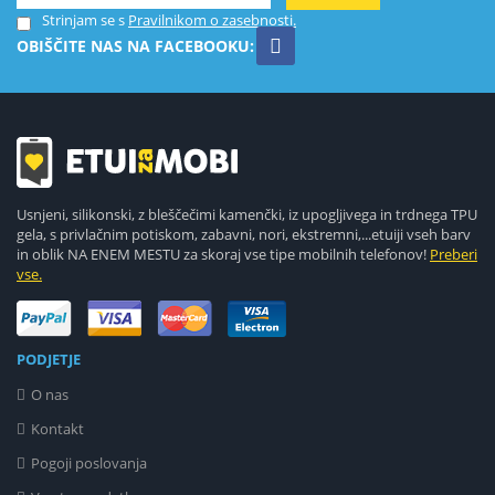
Strinjam se s
Pravilnikom o zasebnosti.
OBIŠČITE NAS NA FACEBOOKU:
Usnjeni, silikonski, z bleščečimi kamenčki, iz upogljivega in trdnega TPU
gela, s privlačnim potiskom, zabavni, nori, ekstremni,...etuiji vseh barv
in oblik NA ENEM MESTU za skoraj vse tipe mobilnih telefonov!
Preberi
vse.
PODJETJE
O nas
Kontakt
Pogoji poslovanja