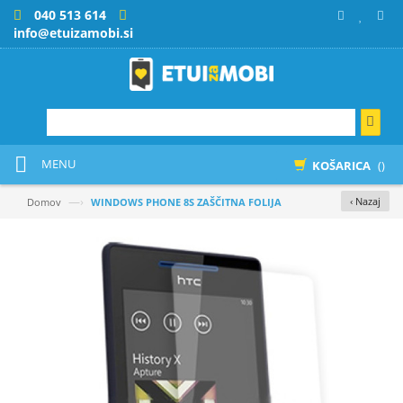
040 513 614
info@etuizamobi.si
MENU
KOŠARICA
()
—›
‹ Nazaj
Domov
WINDOWS PHONE 8S ZAŠČITNA FOLIJA