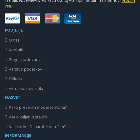
in oblik NA ENEM MESTU za skoraj vse tipe mobilnih telefonov!
Preberi
vse.
PODJETJE
O nas
Kontakt
Pogoji poslovanja
Varstvo podatkov
Piškotki
Aktualna obvestila
NASVETI
Kako preverim model telefona?
Vse o kaljenih steklih
Kaj storim, če narobe naročim?
INFORMACIJE