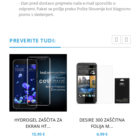
-
Dan pred dostavo prejmete naše e-mail sporočilo o
odpremi. Paket se pošlje preko Pošte Slovenije kot blagovno
pismo s sledenjem.
PREVERITE TUDI:
HYDROGEL ZAŠČITA ZA
DESIRE 300 ZAŠČITNA
EKRAN HT...
FOLIJA M...
15,95 €
6,99 €