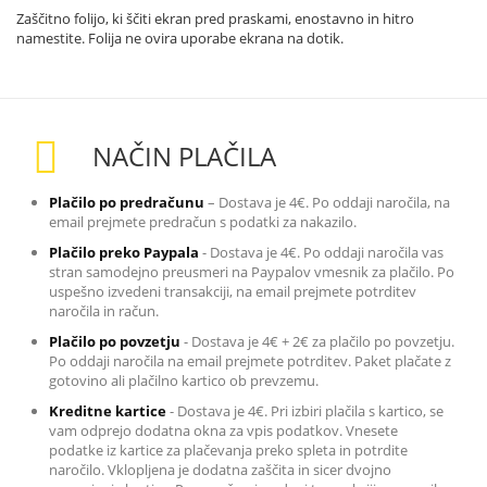
Zaščitno folijo, ki ščiti ekran pred praskami, enostavno in hitro
namestite. Folija ne ovira uporabe ekrana na dotik.
NAČIN PLAČILA
Plačilo po predračunu
– Dostava je 4€. Po oddaji naročila, na
email prejmete predračun s podatki za nakazilo
.
Plačilo preko Paypala
-
Dostava je 4€. Po oddaji naročila vas
stran samodejno preusmeri na Paypalov vmesnik za plačilo. Po
uspešno izvedeni transakciji, na email prejmete potrditev
naročila in račun.
Plačilo po povzetju
-
Dostava je 4€ + 2€ za plačilo po povzetju.
Po oddaji naročila na email prejmete potrditev. Paket plačate z
gotovino ali plačilno kartico ob prevzemu.
Kreditne kartice
-
Dostava je 4€. Pri izbiri plačila s kartico, se
vam odprejo dodatna okna za vpis podatkov. Vnesete
podatke iz kartice za plačevanja preko spleta in potrdite
naročilo. Vklopljena je dodatna zaščita in sicer dvojno