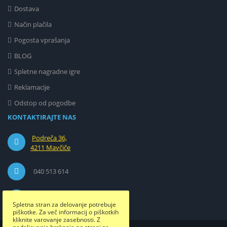
Dostava
Način plačila
Pogosta vprašanja
BLOG
Spletne nagradne igre
Reklamacije
Odstop od pogodbe
KONTAKTIRAJTE NAS
Podreča 36,
4211 Mavčiče
040 513 614
info@etuizamobi.si
Spletna stran za delovanje potrebuje
piškotke. Za več informacij o piškotkih
kliknite varovanje zasebnosti. Z