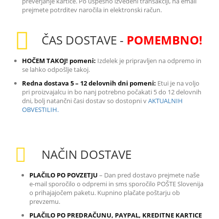
preverjanje kartice. Po uspešno izvedeni transakciji, na email
prejmete potrditev naročila in elektronski račun.
ČAS DOSTAVE -
POMEMBNO!
HOČEM TAKOJ! pomeni:
Izdelek je pripravljen na odpremo in
se lahko odpošlje takoj.
Redna dostava 5 – 12 delovnih dni pomeni:
Etui je na voljo
pri proizvajalcu in bo nanj potrebno počakati 5 do 12 delovnih
dni, bolj natančni časi dostav so dostopni v
AKTUALNIH
OBVESTILIH.
NAČIN DOSTAVE
PLAČILO PO POVZETJU
– Dan pred dostavo prejmete naše
e-mail sporočilo o odpremi in sms sporočilo POŠTE Slovenija
o prihajajočem paketu. Kupnino plačate poštarju ob
prevzemu.
PLAČILO PO PREDRAČUNU, PAYPAL, KREDITNE KARTICE