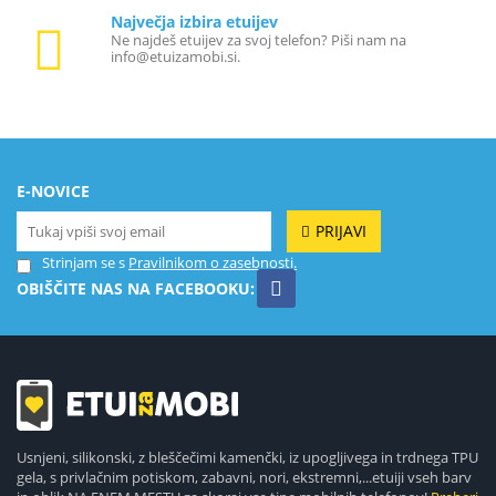
Največja izbira etuijev
Ne najdeš etuijev za svoj telefon? Piši nam na
info@etuizamobi.si.
E-NOVICE
PRIJAVI
Strinjam se s
Pravilnikom o zasebnosti.
OBIŠČITE NAS NA FACEBOOKU:
Usnjeni, silikonski, z bleščečimi kamenčki, iz upogljivega in trdnega TPU
gela, s privlačnim potiskom, zabavni, nori, ekstremni,...etuiji vseh barv