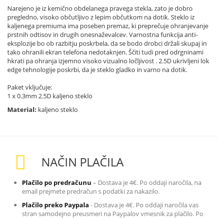
Narejeno je iz kemično obdelanega pravega stekla, zato je dobro
pregledno, visoko občutljivo z lepim občutkom na dotik. Steklo iz
kaljenega premiuma ima poseben premaz, ki preprečuje ohranjevanje
prstnih odtisov in drugih onesnaževalcev. Varnostna funkcija anti-
eksplozije bo ob razbitju poskrbela, da se bodo drobci držali skupaj in
tako ohranili ekran telefona nedotaknjen. Ščiti tudi pred odrgninami
hkrati pa ohranja izjemno visoko vizualno ločljivost . 2.5D ukrivljeni lok
edge tehnologije poskrbi, da je steklo gladko in varno na dotik.
Paket vključuje:
1 x 0.3mm 2.5D kaljeno steklo
Material:
kaljeno steklo
NAČIN PLAČILA
Plačilo po predračunu
– Dostava je 4€. Po oddaji naročila, na
email prejmete predračun s podatki za nakazilo
.
Plačilo preko Paypala
-
Dostava je 4€. Po oddaji naročila vas
stran samodejno preusmeri na Paypalov vmesnik za plačilo. Po