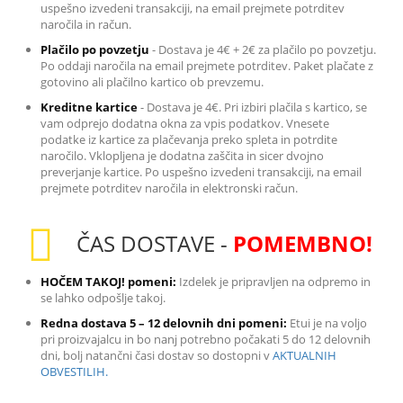
uspešno izvedeni transakciji, na email prejmete potrditev
naročila in račun.
Plačilo po povzetju
-
Dostava je 4€ + 2€ za plačilo po povzetju.
Po oddaji naročila na email prejmete potrditev. Paket plačate z
gotovino ali plačilno kartico ob prevzemu.
Kreditne kartice
-
Dostava je 4€. Pri izbiri plačila s kartico, se
vam odprejo dodatna okna za vpis podatkov. Vnesete
podatke iz kartice za plačevanja preko spleta in potrdite
naročilo. Vklopljena je dodatna zaščita in sicer dvojno
preverjanje kartice. Po uspešno izvedeni transakciji, na email
prejmete potrditev naročila in elektronski račun.
ČAS DOSTAVE -
POMEMBNO!
HOČEM TAKOJ! pomeni:
Izdelek je pripravljen na odpremo in
se lahko odpošlje takoj.
Redna dostava 5 – 12 delovnih dni pomeni:
Etui je na voljo
pri proizvajalcu in bo nanj potrebno počakati 5 do 12 delovnih
dni, bolj natančni časi dostav so dostopni v
AKTUALNIH
OBVESTILIH.