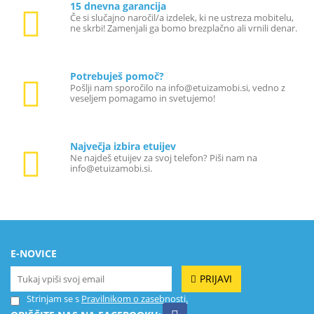
15 dnevna garancija
Če si slučajno naročil/a izdelek, ki ne ustreza mobitelu,
ne skrbi! Zamenjali ga bomo brezplačno ali vrnili denar.
Potrebuješ pomoč?
Pošlji nam sporočilo na info@etuizamobi.si, vedno z
veseljem pomagamo in svetujemo!
Največja izbira etuijev
Ne najdeš etuijev za svoj telefon? Piši nam na
info@etuizamobi.si.
E-NOVICE
PRIJAVI
Strinjam se s
Pravilnikom o zasebnosti.