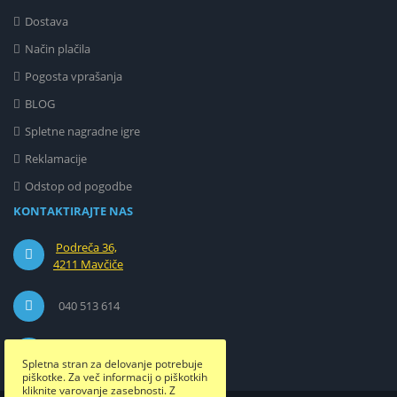
Dostava
Način plačila
Pogosta vprašanja
BLOG
Spletne nagradne igre
Reklamacije
Odstop od pogodbe
KONTAKTIRAJTE NAS
Podreča 36,
4211 Mavčiče
040 513 614
info@etuizamobi.si
Spletna stran za delovanje potrebuje
piškotke. Za več informacij o piškotkih
kliknite varovanje zasebnosti. Z