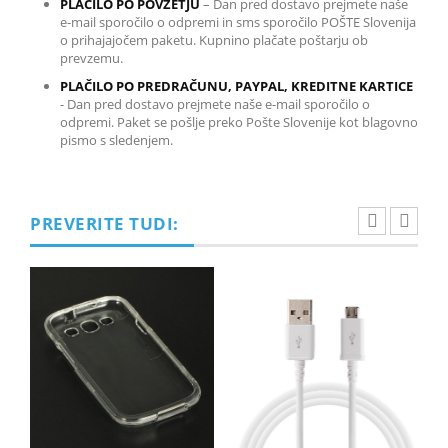
PLAČILO PO POVZETJU
– Dan pred dostavo prejmete naše
e-mail sporočilo o odpremi in sms sporočilo POŠTE Slovenija
o prihajajočem paketu. Kupnino plačate poštarju ob
prevzemu.
PLAČILO PO PREDRAČUNU, PAYPAL, KREDITNE KARTICE
-
Dan pred dostavo prejmete naše e-mail sporočilo o
odpremi. Paket se pošlje preko Pošte Slovenije kot blagovno
pismo s sledenjem.
PREVERITE TUDI: