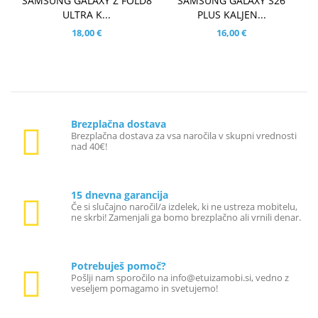
SAMSUNG GALAXY Z FOLD8
SAMSUNG GALAXY S26
ULTRA K...
PLUS KALJEN...
18,00 €
16,00 €
Brezplačna dostava
Brezplačna dostava za vsa naročila v skupni vrednosti
nad 40€!
15 dnevna garancija
Če si slučajno naročil/a izdelek, ki ne ustreza mobitelu,
ne skrbi! Zamenjali ga bomo brezplačno ali vrnili denar.
Potrebuješ pomoč?
Pošlji nam sporočilo na info@etuizamobi.si, vedno z
veseljem pomagamo in svetujemo!