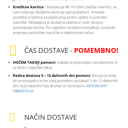
Kreditne kartice
-
Dostava je 4€. Pri izbiri plačila s kartico, se
vam odprejo dodatna okna za vpis podatkov. Vnesete
podatke iz kartice za plačevanja preko spleta in potrdite
naročilo. Vklopljena je dodatna zaščita in sicer dvojno
preverjanje kartice. Po uspešno izvedeni transakciji, na email
prejmete potrditev naročila in elektronski račun.
ČAS DOSTAVE -
POMEMBNO!
HOČEM TAKOJ! pomeni:
Izdelek je pripravljen na odpremo in
se lahko odpošlje takoj.
Redna dostava 5 – 12 delovnih dni pomeni:
Etui je na voljo
pri proizvajalcu in bo nanj potrebno počakati 5 do 12 delovnih
dni, bolj natančni časi dostav so dostopni v
AKTUALNIH
OBVESTILIH.
NAČIN DOSTAVE