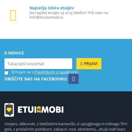
Največja izbira etuijev
Ne najdeš etuijev za svoj telefon? Piši nam na
info@etuizamobi.si.
E-NOVICE
PRIJAVI
Strinjam se s
Pravilnikom o zasebnosti.
OBIŠČITE NAS NA FACEBOOKU:
Usnjeni, silikonski, z bleščečimi kamenčki, iz upogljivega in trdnega TPU
gela, s privlačnim potiskom, zabavni, nori, ekstremni,...etuiji vseh barv