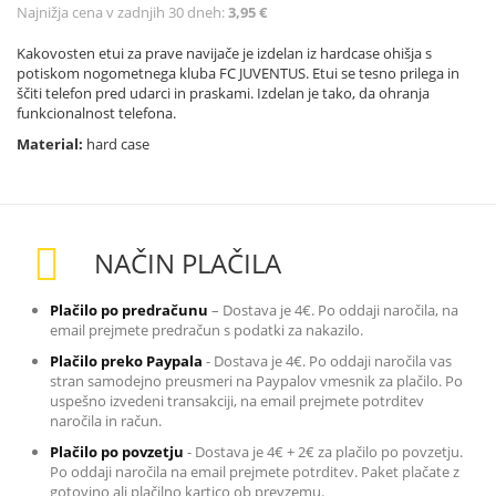
Najnižja cena v zadnjih 30 dneh:
3,95 €
Kakovosten etui za prave navijače je izdelan iz hardcase ohišja s
potiskom nogometnega kluba FC JUVENTUS. Etui se tesno prilega in
ščiti telefon pred udarci in praskami. Izdelan je tako, da ohranja
funkcionalnost telefona.
Material:
hard case
NAČIN PLAČILA
Plačilo po predračunu
– Dostava je 4€. Po oddaji naročila, na
email prejmete predračun s podatki za nakazilo
.
Plačilo preko Paypala
-
Dostava je 4€. Po oddaji naročila vas
stran samodejno preusmeri na Paypalov vmesnik za plačilo. Po
uspešno izvedeni transakciji, na email prejmete potrditev
naročila in račun.
Plačilo po povzetju
-
Dostava je 4€ + 2€ za plačilo po povzetju.
Po oddaji naročila na email prejmete potrditev. Paket plačate z
gotovino ali plačilno kartico ob prevzemu.