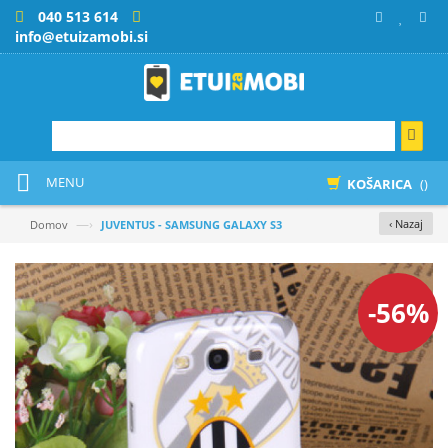
040 513 614
info@etuizamobi.si
MENU
KOŠARICA
()
—›
‹ Nazaj
Domov
JUVENTUS - SAMSUNG GALAXY S3
-56%