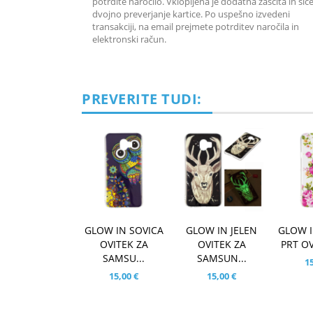
potrdite naročilo. Vklopljena je dodatna zaščita in sic
dvojno preverjanje kartice. Po uspešno izvedeni
transakciji, na email prejmete potrditev naročila in
elektronski račun.
PREVERITE TUDI:
GLOW IN SOVICA
GLOW IN JELEN
GLOW I
OVITEK ZA
OVITEK ZA
PRT OV
SAMSU...
SAMSUN...
15
15,00 €
15,00 €