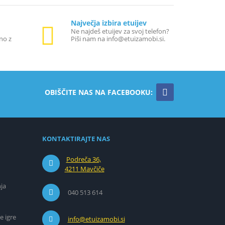
Največja izbira etuijev
Ne najdeš etuijev za svoj telefon?
no z
Piši nam na info@etuizamobi.si.
OBIŠČITE NAS NA FACEBOOKU:
KONTAKTIRAJTE NAS
Podreča 36,
4211 Mavčiče
ja
040 513 614
e igre
info@etuizamobi.si