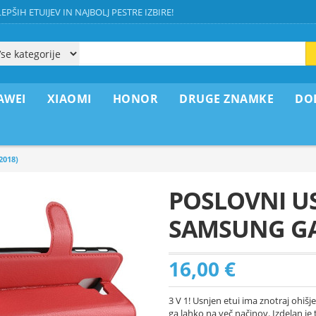
EPŠIH ETUIJEV IN NAJBOLJ PESTRE IZBIRE!
AWEI
XIAOMI
HONOR
DRUGE ZNAMKE
DO
2018)
POSLOVNI US
SAMSUNG GAL
16,00 €
3 V 1! Usnjen etui ima znotraj ohišj
ga lahko na več načinov. Izdelan je 