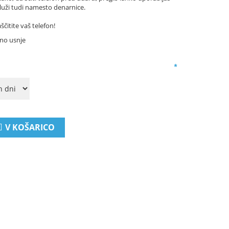
luži tudi namesto denarnice.
čitite vaš telefon!
no usnje
*
V KOŠARICO