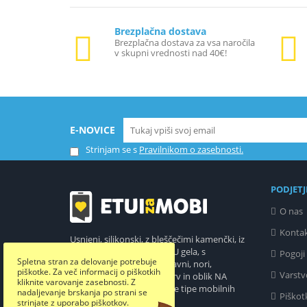
Brezplačna dostava
Brezplačna dostava za vsa naročila
v skupni vrednosti nad 40€!
E-NOVICE
Strinjam se s
Pravilnikom o zasebnosti.
PODJETJ
O nas
Konta
Usnjeni, silikonski, z bleščečimi kamenčki, iz
upogljivega in trdnega TPU gela, s
Pogoji
Spletna stran za delovanje potrebuje
privlačnim potiskom, zabavni, nori,
piškotke. Za več informacij o piškotkih
Varstv
ekstremni,...etuiji vseh barv in oblik NA
kliknite varovanje zasebnosti. Z
ENEM MESTU za skoraj vse tipe mobilnih
nadaljevanje brskanja po strani se
Piškot
telefonov!
Preberi vse.
strinjate z uporabo piškotkov.