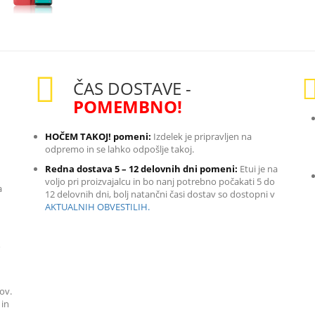
ČAS DOSTAVE -
POMEMBNO!
HOČEM TAKOJ! pomeni:
Izdelek je pripravljen na
odpremo in se lahko odpošlje takoj.
Redna dostava 5 – 12 delovnih dni pomeni:
Etui je na
voljo pri proizvajalcu in bo nanj potrebno počakati 5 do
a
12 delovnih dni, bolj natančni časi dostav so dostopni v
AKTUALNIH OBVESTILIH.
o
ov.
 in