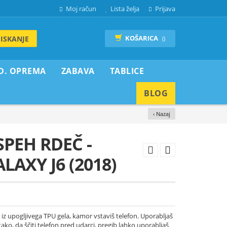
Moj račun
Lista želja
Prijava
KOŠARICA
ISKANJE
()
D. OPREMA
ZABAVA
TABLICE
BLOG
‹ Nazaj
PEH RDEČ -
AXY J6 (2018)
e iz upogljivega TPU gela, kamor vstaviš telefon. Uporabljaš
tako, da ščiti telefon pred udarci, pregib lahko uporabljaš