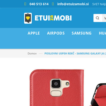
040 513 614
info@etuizamobi.si
SVET NAJL
APPLE
AIRPODS
SAMSUNG
HU
—›
Domov
POSLOVNI USPEH RDEČ - SAMSUNG GALAXY J6 (