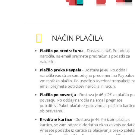
NAČIN PLAČILA
Plačilo po predračunu
– Dostava je 4€. Po oddaji
naročila, na email prejmete predračun s podatki za
nakazilo
.
Plačilo preko Paypala
-
Dostava je 4€. Po oddaji
naročila vas stran samodejno preusmeri na Paypalov
vmesnik za plačilo. Po uspešno izvedeni transakciji, n
email prejmete potrditev naročila in račun.
Plačilo po povzetju
-
Dostava je 4€ + 2€ za plačilo po
povzetju. Po oddaji naročila na email prejmete
potrditev. Paket plačate z gotovino ali plačilno kartic
ob prevzemu.
Kreditne kartice
-
Dostava je 4€. Pri izbiri plačila s
kartico, se vam odprejo dodatna okna za vpis podatk
Vnesete podatke iz kartice za plačevanja preko spleta