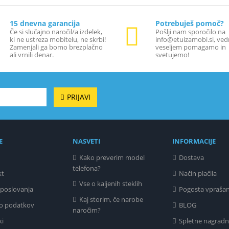
15 dnevna garancija
Potrebuješ pomoč?
Če si slučajno naročil/a izdelek,
Pošlji nam sporočilo na
ki ne ustreza mobitelu, ne skrbi!
info@etuizamobi.si, ved
Zamenjali ga bomo brezplačno
veseljem pomagamo in
ali vrnili denar.
svetujemo!
PRIJAVI
E
NASVETI
INFORMACIJE
Kako preverim model
Dostava
telefona?
kt
Način plačila
Vse o kaljenih steklih
 poslovanja
Pogosta vprašan
Kaj storim, če narobe
o podatkov
BLOG
naročim?
ki
Spletne nagradn