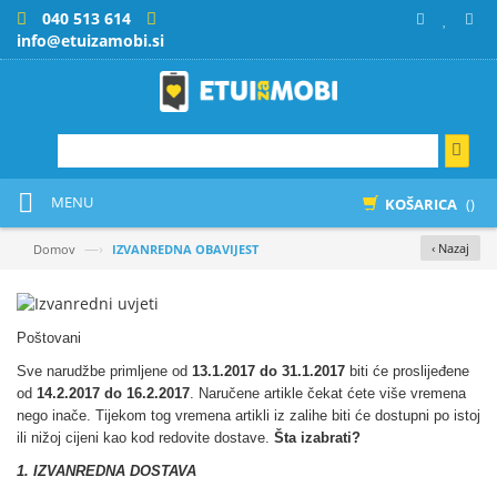
040 513 614
info@etuizamobi.si
MENU
KOŠARICA
()
—›
‹ Nazaj
Domov
IZVANREDNA OBAVIJEST
Poštovani
Sve narudžbe primljene od
13.1.2017 do 31.1.2017
biti će proslijeđene
od
14.2.2017 do 16.2.2017
. Naručene artikle čekat ćete više vremena
nego inače. Tijekom tog vremena artikli iz zalihe biti će dostupni po istoj
ili nižoj cijeni kao kod redovite dostave.
Šta izabrati?
1. IZVANREDNA DOSTAVA