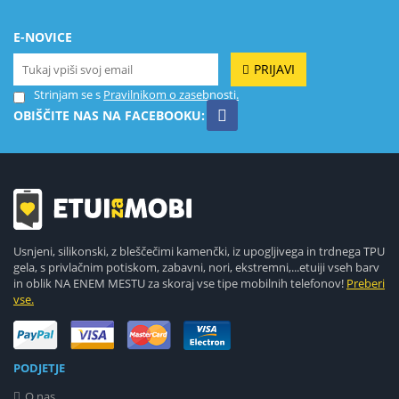
E-NOVICE
PRIJAVI
Strinjam se s
Pravilnikom o zasebnosti.
OBIŠČITE NAS NA FACEBOOKU:
Usnjeni, silikonski, z bleščečimi kamenčki, iz upogljivega in trdnega TPU
gela, s privlačnim potiskom, zabavni, nori, ekstremni,...etuiji vseh barv
in oblik NA ENEM MESTU za skoraj vse tipe mobilnih telefonov!
Preberi
vse.
PODJETJE
O nas