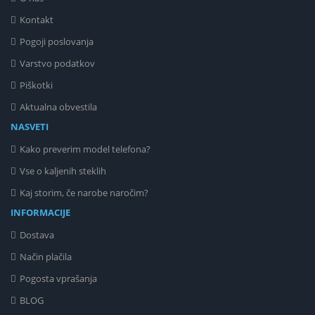
Kontakt
Pogoji poslovanja
Varstvo podatkov
Piškotki
Aktualna obvestila
NASVETI
Kako preverim model telefona?
Vse o kaljenih steklih
Kaj storim, če narobe naročim?
INFORMACIJE
Dostava
Način plačila
Pogosta vprašanja
BLOG