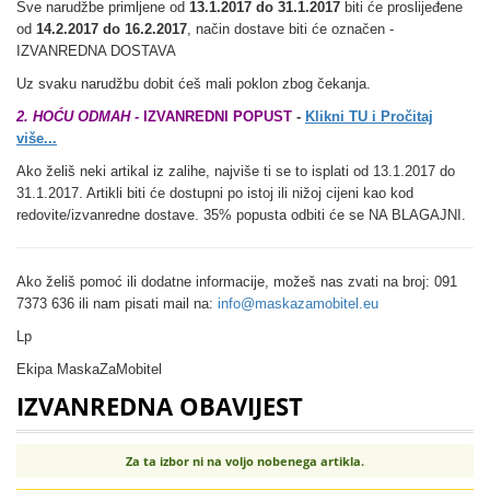
Sve narudžbe primljene od
13.1.2017 do 31.1.2017
biti će proslijeđene
od
14.2.2017 do 16.2.2017
, način dostave biti će označen -
IZVANREDNA DOSTAVA
Uz svaku narudžbu dobit ćeš mali poklon zbog čekanja.
2. HOĆU ODMAH
- IZVANREDNI POPUST
-
Klikni TU i Pročitaj
više...
Ako želiš neki artikal iz zalihe, najviše ti se to isplati od 13.1.2017 do
31.1.2017. Artikli biti će dostupni po istoj ili nižoj cijeni kao kod
redovite/izvanredne dostave. 35% popusta odbiti će se NA BLAGAJNI.
Ako želiš pomoć ili dodatne informacije, možeš nas zvati na broj: 091
7373 636 ili nam pisati mail na:
info@maskazamobitel.eu
Lp
Ekipa MaskaZaMobitel
IZVANREDNA OBAVIJEST
Za ta izbor ni na voljo nobenega artikla.