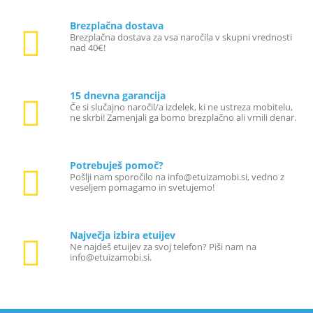
Brezplačna dostava
Brezplačna dostava za vsa naročila v skupni vrednosti
nad 40€!
15 dnevna garancija
Če si slučajno naročil/a izdelek, ki ne ustreza mobitelu,
ne skrbi! Zamenjali ga bomo brezplačno ali vrnili denar.
Potrebuješ pomoč?
Pošlji nam sporočilo na info@etuizamobi.si, vedno z
veseljem pomagamo in svetujemo!
Največja izbira etuijev
Ne najdeš etuijev za svoj telefon? Piši nam na
info@etuizamobi.si.