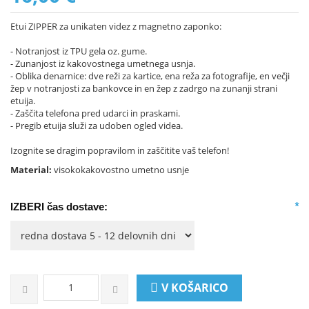
Etui ZIPPER za unikaten videz z magnetno zaponko:
- Notranjost iz TPU gela oz. gume.
- Zunanjost iz kakovostnega umetnega usnja.
- Oblika denarnice: dve reži za kartice, ena reža za fotografije, en večji
žep v notranjosti za bankovce in en žep z zadrgo na zunanji strani
etuija.
- Zaščita telefona pred udarci in praskami.
- Pregib etuija služi za udoben ogled videa.
Izognite se dragim popravilom in zaščitite vaš telefon!
Material:
visokokakovostno umetno usnje
*
IZBERI čas dostave:
V KOŠARICO