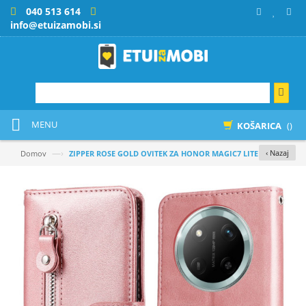
040 513 614
info@etuizamobi.si
MENU
KOŠARICA
()
—›
‹ Nazaj
Domov
ZIPPER ROSE GOLD OVITEK ZA HONOR MAGIC7 LITE