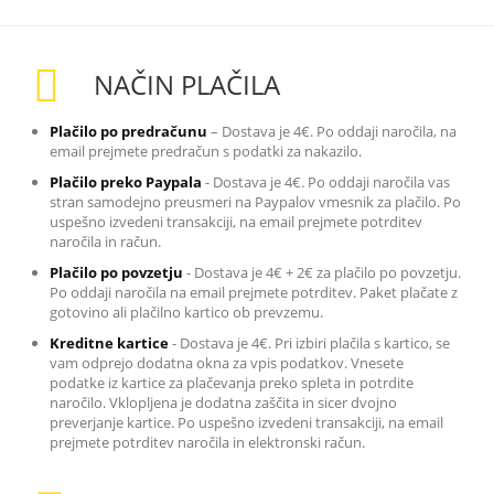
NAČIN PLAČILA
Plačilo po predračunu
– Dostava je 4€. Po oddaji naročila, na
email prejmete predračun s podatki za nakazilo
.
Plačilo preko Paypala
-
Dostava je 4€. Po oddaji naročila vas
stran samodejno preusmeri na Paypalov vmesnik za plačilo. Po
uspešno izvedeni transakciji, na email prejmete potrditev
naročila in račun.
Plačilo po povzetju
-
Dostava je 4€ + 2€ za plačilo po povzetju.
Po oddaji naročila na email prejmete potrditev. Paket plačate z
gotovino ali plačilno kartico ob prevzemu.
Kreditne kartice
-
Dostava je 4€. Pri izbiri plačila s kartico, se
vam odprejo dodatna okna za vpis podatkov. Vnesete
podatke iz kartice za plačevanja preko spleta in potrdite
naročilo. Vklopljena je dodatna zaščita in sicer dvojno
preverjanje kartice. Po uspešno izvedeni transakciji, na email
prejmete potrditev naročila in elektronski račun.