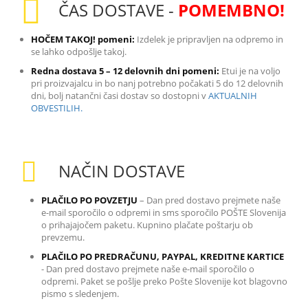
ČAS DOSTAVE -
POMEMBNO!
HOČEM TAKOJ! pomeni:
Izdelek je pripravljen na odpremo in
se lahko odpošlje takoj.
Redna dostava 5 – 12 delovnih dni pomeni:
Etui je na voljo
pri proizvajalcu in bo nanj potrebno počakati 5 do 12 delovnih
dni, bolj natančni časi dostav so dostopni v
AKTUALNIH
OBVESTILIH.
NAČIN DOSTAVE
PLAČILO PO POVZETJU
– Dan pred dostavo prejmete naše
e-mail sporočilo o odpremi in sms sporočilo POŠTE Slovenija
o prihajajočem paketu. Kupnino plačate poštarju ob
prevzemu.
PLAČILO PO PREDRAČUNU, PAYPAL, KREDITNE KARTICE
-
Dan pred dostavo prejmete naše e-mail sporočilo o
odpremi. Paket se pošlje preko Pošte Slovenije kot blagovno
pismo s sledenjem.