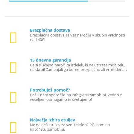
Brezplačna dostava
Brezplačna dostava za vsa naročila v skupni vrednosti
nad 40€!
15 dnevna garancija
Če si slučajno naročil/a izdelek, ki ne ustreza mobitelu,
ne skrbi! Zamenjali ga bomo brezplačno ali vrnili denar.
Potrebuješ pomoč?
Pošlji nam sporočilo na info@etuizamobi.si, vedno z
veseljem pomagamo in svetujemo!
Največja izbira etuijev
Ne najdeš etuijev za svoj telefon? Piši nam na
info@etuizamobi.si.